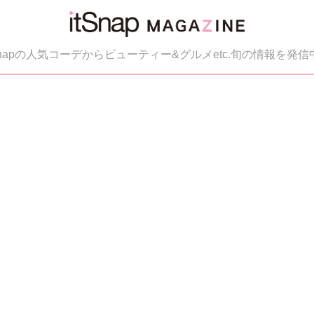
tSnapの人気コーデからビューティー&グルメetc.旬の情報を発信