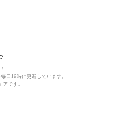
♡
破！
毎日19時に更新しています。
ィアです。