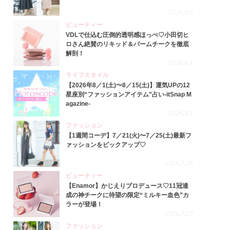
2026.8.5
ビューティー
VDLで仕込む圧倒的透明感ほっぺ♡小田切ヒ
ロさん絶賛のリキッド＆バームチークを徹底
解剖！
2026.8.4
ライフスタイル
【2026年8／1(土)〜8／15(土)】運気UPの12
星座別“ファッションアイテム”占い-itSnap M
agazine-
2026.8.1
ファッション
【1週間コーデ】7／21(火)〜7／25(土)最新フ
ァッションをピックアップ♡
2026.7.29
ビューティー
【Enamor】かじえりプロデュース♡11冠達
成の神チークに待望の限定“ミルキー血色”カ
ラーが登場！
2026.7.27
ファッション