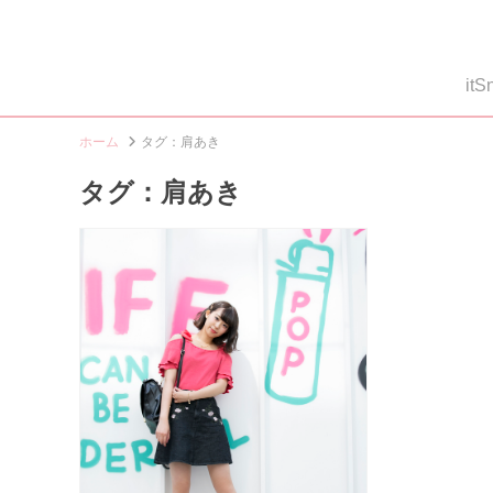
i
ホーム
タグ：肩あき
タグ：肩あき