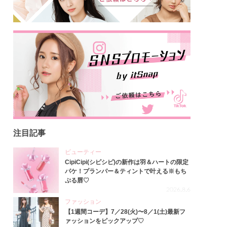
注目記事
ビューティー
CipiCipi(シピシピ)の新作は羽＆ハートの限定
パケ！プランパー＆ティントで叶える※もち
ぷる唇♡
2026.8.6
ファッション
【1週間コーデ】7／28(火)〜8／1(土)最新フ
ァッションをピックアップ♡