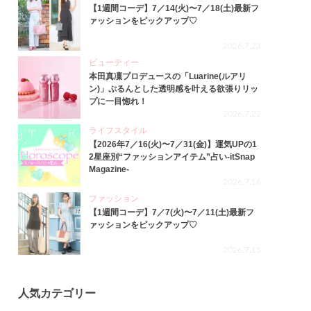
【1週間コーデ】7／14(火)〜7／18(土)最新フ
ァッションをピックアップ♡
2026.7.23
ビューティー
本田真凜プロデュースの「Luarine(ルアリ
ン)」ぷるんとした透明感を叶える欲張りリッ
プに一目惚れ！
2026.7.22
ライフスタイル
【2026年7／16(火)〜7／31(金)】運気UPの1
2星座別“ファッションアイテム”占い-itSnap
Magazine-
2026.7.16
ファッション
【1週間コーデ】7／7(火)〜7／11(土)最新フ
ァッションをピックアップ♡
2026.7.15
人気カテゴリー