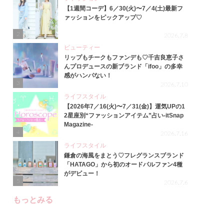
【1週間コーデ】6／30(火)〜7／4(土)最新フ
ァッションをピックアップ♡
2
2026.7.8
ビューティー
リップもチークもファンデも♡千吉良恵子さ
んプロデュースの新ブランド「ifoo」の多幸
感がハンパない！
3
2026.7.10
ライフスタイル
【2026年7／16(火)〜7／31(金)】運気UPの1
2星座別“ファッションアイテム”占い-itSnap
Magazine-
4
2026.7.16
ライフスタイル
鎌倉の海風をまとう♡フレグランスブランド
「HATAGO」から初のオードパルファン4種
がデビュー！
5
2026.7.6
もっとみる