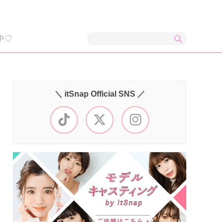
中♡
＼ itSnap Official SNS ／