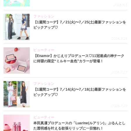
2026.8.1
ファッション
【1週間コーデ】7／21(火)〜7／25(土)最新ファッションを
ピックアップ♡
2026.7.29
ビューティー
【Enamor】かじえりプロデュース♡11冠達成の神チーク
に待望の限定“ミルキー血色”カラーが登場！
2026.7.27
ファッション
【1週間コーデ】7／14(火)〜7／18(土)最新ファッションを
ピックアップ♡
2026.7.23
ビューティー
本田真凜プロデュースの「Luarine(ルアリン)」ぷるんとし
た透明感を叶える欲張りリップに一目惚れ！