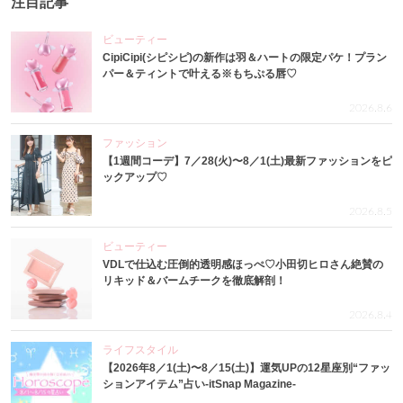
注目記事
ビューティー
CipiCipi(シピシピ)の新作は羽＆ハートの限定パケ！プラン
パー＆ティントで叶える※もちぷる唇♡
2026.8.6
ファッション
【1週間コーデ】7／28(火)〜8／1(土)最新ファッションをピ
ックアップ♡
2026.8.5
ビューティー
VDLで仕込む圧倒的透明感ほっぺ♡小田切ヒロさん絶賛の
リキッド＆バームチークを徹底解剖！
2026.8.4
ライフスタイル
【2026年8／1(土)〜8／15(土)】運気UPの12星座別“ファッ
ションアイテム”占い-itSnap Magazine-