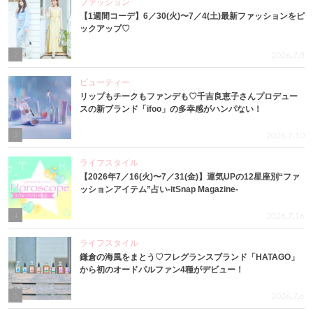
ファッション
【1週間コーデ】6／30(火)〜7／4(土)最新ファッションをピ
ックアップ♡
2
2026.7.8
ビューティー
リップもチークもファンデも♡千吉良恵子さんプロデュー
スの新ブランド「ifoo」の多幸感がハンパない！
3
2026.7.10
ライフスタイル
【2026年7／16(火)〜7／31(金)】運気UPの12星座別“ファ
ッションアイテム”占い-itSnap Magazine-
4
2026.7.16
ライフスタイル
鎌倉の海風をまとう♡フレグランスブランド「HATAGO」
から初のオードパルファン4種がデビュー！
5
2026.7.6