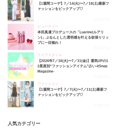
【1週間コーデ】7／14(火)〜7／18(土)最新フ
ァッションをピックアップ♡
2026.7.23
ビューティー
本田真凜プロデュースの「Luarine(ルアリ
ン)」ぷるんとした透明感を叶える欲張りリッ
プに一目惚れ！
2026.7.22
ライフスタイル
【2026年7／16(火)〜7／31(金)】運気UPの1
2星座別“ファッションアイテム”占い-itSnap
Magazine-
2026.7.16
ファッション
【1週間コーデ】7／7(火)〜7／11(土)最新フ
ァッションをピックアップ♡
2026.7.15
人気カテゴリー