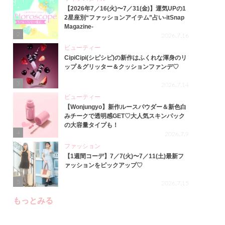
【2026年7／16(火)〜7／31(金)】運気UPの1
2星座別“ファッションアイテム”占い-itSnap
Magazine-
2
2026.7.16
ビューティー
CipiCipi(シピシピ)の新作はふくれな渾身のリ
ップ＆グリッター＆クッションファンデ♡
3
2026.7.14
ビューティー
【Wonjungyo】新作ルースパウダー＆新色白
みチークで透明感GET♡大人気スキンパック
の大容量タイプも！
4
2026.7.9
ファッション
【1週間コーデ】7／7(火)〜7／11(土)最新フ
ァッションをピックアップ♡
5
2026.7.15
もっとみる