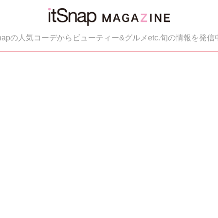
tSnapの人気コーデからビューティー&グルメetc.旬の情報を発信