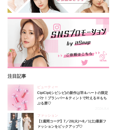
注目記事
ビューティー
CipiCipi(シピシピ)の新作は羽＆ハートの限定
パケ！プランパー＆ティントで叶える※もち
ぷる唇♡
2026.8.6
ファッション
【1週間コーデ】7／28(火)〜8／1(土)最新フ
ァッションをピックアップ♡