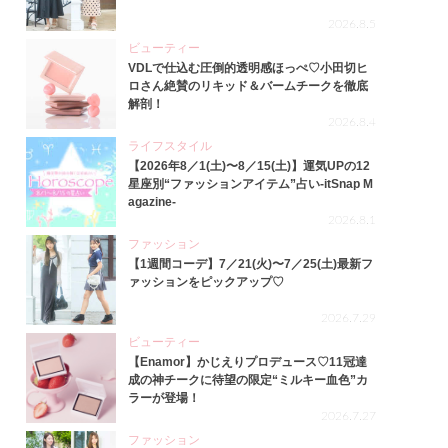
2026.8.5
ビューティー
VDLで仕込む圧倒的透明感ほっぺ♡小田切ヒ
ロさん絶賛のリキッド＆バームチークを徹底
解剖！
2026.8.4
ライフスタイル
【2026年8／1(土)〜8／15(土)】運気UPの12
星座別“ファッションアイテム”占い-itSnap M
agazine-
2026.8.1
ファッション
【1週間コーデ】7／21(火)〜7／25(土)最新フ
ァッションをピックアップ♡
2026.7.29
ビューティー
【Enamor】かじえりプロデュース♡11冠達
成の神チークに待望の限定“ミルキー血色”カ
ラーが登場！
2026.7.27
ファッション