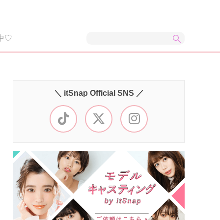
中♡
＼ itSnap Official SNS ／