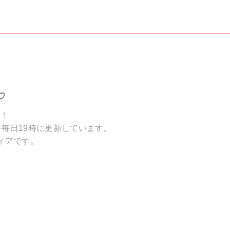
♡
破！
毎日19時に更新しています。
ィアです。