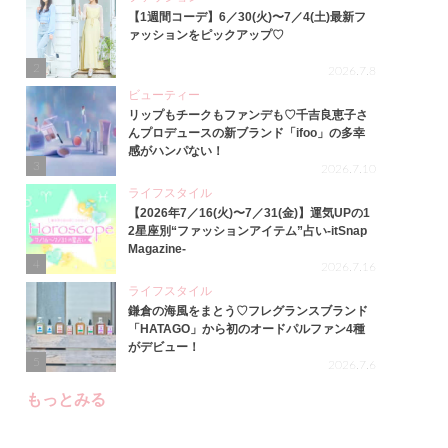
【1週間コーデ】6／30(火)〜7／4(土)最新フ
ァッションをピックアップ♡
2
2026.7.8
ビューティー
リップもチークもファンデも♡千吉良恵子さ
んプロデュースの新ブランド「ifoo」の多幸
感がハンパない！
3
2026.7.10
ライフスタイル
【2026年7／16(火)〜7／31(金)】運気UPの1
2星座別“ファッションアイテム”占い-itSnap
Magazine-
4
2026.7.16
ライフスタイル
鎌倉の海風をまとう♡フレグランスブランド
「HATAGO」から初のオードパルファン4種
がデビュー！
5
2026.7.6
もっとみる