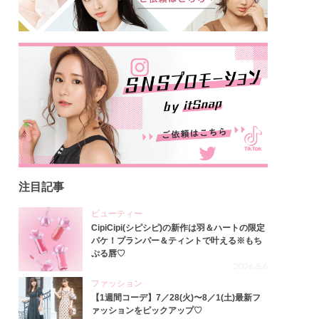
注目記事
ビューティー
CipiCipi(シピシピ)の新作は羽＆ハートの限定
パケ！プランパー＆ティントで叶える※もち
ぷる唇♡
2026.8.6
ファッション
【1週間コーデ】7／28(火)〜8／1(土)最新フ
ァッションをピックアップ♡