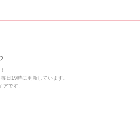
♡
破！
毎日19時に更新しています。
ィアです。