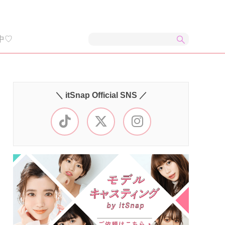
中♡
＼ itSnap Official SNS ／