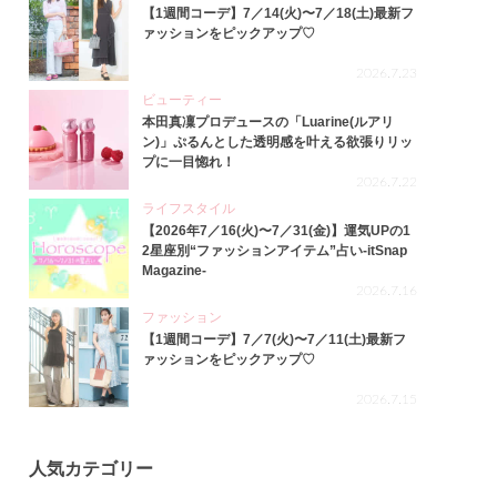
【1週間コーデ】7／14(火)〜7／18(土)最新フ
ァッションをピックアップ♡
2026.7.23
ビューティー
本田真凜プロデュースの「Luarine(ルアリ
ン)」ぷるんとした透明感を叶える欲張りリッ
プに一目惚れ！
2026.7.22
ライフスタイル
【2026年7／16(火)〜7／31(金)】運気UPの1
2星座別“ファッションアイテム”占い-itSnap
Magazine-
2026.7.16
ファッション
【1週間コーデ】7／7(火)〜7／11(土)最新フ
ァッションをピックアップ♡
2026.7.15
人気カテゴリー