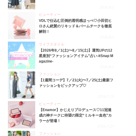
2026.8.5
ビューティー
VDLで仕込む圧倒的透明感ほっぺ♡小田切ヒ
ロさん絶賛のリキッド＆バームチークを徹底
解剖！
2026.8.4
ライフスタイル
【2026年8／1(土)〜8／15(土)】運気UPの12
星座別“ファッションアイテム”占い-itSnap M
agazine-
2026.8.1
ファッション
【1週間コーデ】7／21(火)〜7／25(土)最新フ
ァッションをピックアップ♡
2026.7.29
ビューティー
【Enamor】かじえりプロデュース♡11冠達
成の神チークに待望の限定“ミルキー血色”カ
ラーが登場！
2026.7.27
ファッション