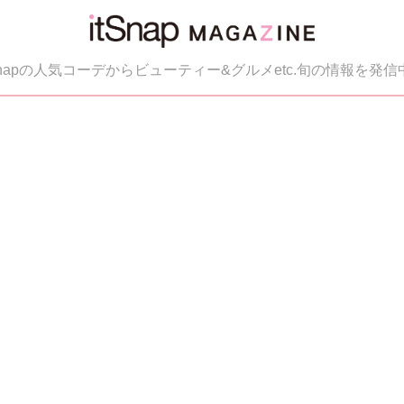
tSnapの人気コーデからビューティー&グルメetc.旬の情報を発信