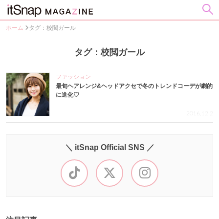
ホーム
タグ：校閲ガール
タグ：校閲ガール
ファッション
最旬ヘアレンジ&ヘッドアクセで冬のトレンドコーデが劇的
に進化♡
2016.12.2
＼ itSnap Official SNS ／