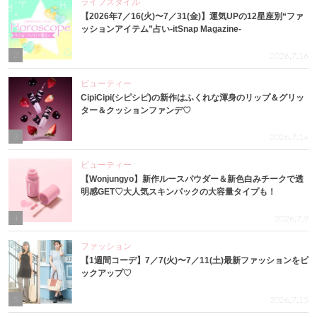
ライフスタイル
【2026年7／16(火)〜7／31(金)】運気UPの12星座別“ファ
ッションアイテム”占い-itSnap Magazine-
2
2026.7.16
ビューティー
CipiCipi(シピシピ)の新作はふくれな渾身のリップ＆グリッ
ター＆クッションファンデ♡
3
2026.7.14
ビューティー
【Wonjungyo】新作ルースパウダー＆新色白みチークで透
明感GET♡大人気スキンパックの大容量タイプも！
4
2026.7.9
ファッション
【1週間コーデ】7／7(火)〜7／11(土)最新ファッションをピ
ックアップ♡
5
2026.7.15