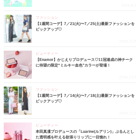
2026.8.1
ファッション
【1週間コーデ】7／21(火)〜7／25(土)最新ファッションを
ピックアップ♡
2026.7.29
ビューティー
【Enamor】かじえりプロデュース♡11冠達成の神チーク
に待望の限定“ミルキー血色”カラーが登場！
2026.7.27
ファッション
【1週間コーデ】7／14(火)〜7／18(土)最新ファッションを
ピックアップ♡
2026.7.23
ビューティー
本田真凜プロデュースの「Luarine(ルアリン)」ぷるんとし
た透明感を叶える欲張りリップに一目惚れ！