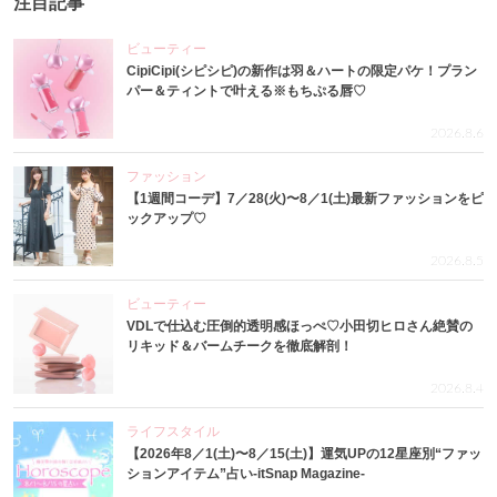
注目記事
ビューティー
CipiCipi(シピシピ)の新作は羽＆ハートの限定パケ！プラン
パー＆ティントで叶える※もちぷる唇♡
2026.8.6
ファッション
【1週間コーデ】7／28(火)〜8／1(土)最新ファッションをピ
ックアップ♡
2026.8.5
ビューティー
VDLで仕込む圧倒的透明感ほっぺ♡小田切ヒロさん絶賛の
リキッド＆バームチークを徹底解剖！
2026.8.4
ライフスタイル
【2026年8／1(土)〜8／15(土)】運気UPの12星座別“ファッ
ションアイテム”占い-itSnap Magazine-