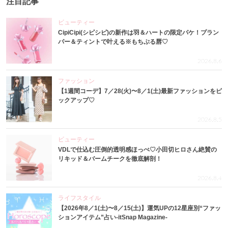
注目記事
ビューティー
CipiCipi(シピシピ)の新作は羽＆ハートの限定パケ！プラン
パー＆ティントで叶える※もちぷる唇♡
2026.8.6
ファッション
【1週間コーデ】7／28(火)〜8／1(土)最新ファッションをピ
ックアップ♡
2026.8.5
ビューティー
VDLで仕込む圧倒的透明感ほっぺ♡小田切ヒロさん絶賛の
リキッド＆バームチークを徹底解剖！
2026.8.4
ライフスタイル
【2026年8／1(土)〜8／15(土)】運気UPの12星座別“ファッ
ションアイテム”占い-itSnap Magazine-