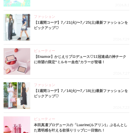
2026.8.1
ファッション
【1週間コーデ】7／21(火)〜7／25(土)最新ファッションを
ピックアップ♡
2026.7.29
ビューティー
【Enamor】かじえりプロデュース♡11冠達成の神チーク
に待望の限定“ミルキー血色”カラーが登場！
2026.7.27
ファッション
【1週間コーデ】7／14(火)〜7／18(土)最新ファッションを
ピックアップ♡
2026.7.23
ビューティー
本田真凜プロデュースの「Luarine(ルアリン)」ぷるんとし
た透明感を叶える欲張りリップに一目惚れ！