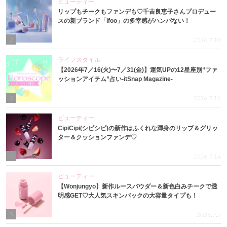
ビューティー
リップもチークもファンデも♡千吉良恵子さんプロデュー
スの新ブランド「ifoo」の多幸感がハンパない！
2
2026.7.10
ライフスタイル
【2026年7／16(火)〜7／31(金)】運気UPの12星座別“ファ
ッションアイテム”占い-itSnap Magazine-
3
2026.7.16
ビューティー
CipiCipi(シピシピ)の新作はふくれな渾身のリップ＆グリッ
ター＆クッションファンデ♡
4
2026.7.14
ビューティー
【Wonjungyo】新作ルースパウダー＆新色白みチークで透
明感GET♡大人気スキンパックの大容量タイプも！
5
2026.7.9