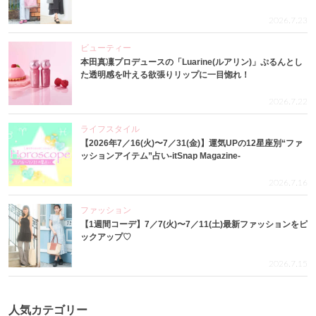
2026.7.23
ビューティー
本田真凜プロデュースの「Luarine(ルアリン)」ぷるんとし
た透明感を叶える欲張りリップに一目惚れ！
2026.7.22
ライフスタイル
【2026年7／16(火)〜7／31(金)】運気UPの12星座別“ファ
ッションアイテム”占い-itSnap Magazine-
2026.7.16
ファッション
【1週間コーデ】7／7(火)〜7／11(土)最新ファッションをピ
ックアップ♡
2026.7.15
人気カテゴリー