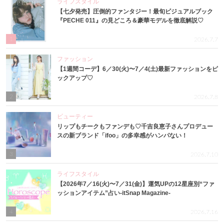
ライフスタイル
【七夕発売】圧倒的ファンタジー！最旬ビジュアルブック
『PECHE 011』の見どころ＆豪華モデルを徹底解説♡
1
2026.7.7
ファッション
【1週間コーデ】6／30(火)〜7／4(土)最新ファッションをピ
ックアップ♡
2
2026.7.8
ビューティー
リップもチークもファンデも♡千吉良恵子さんプロデュー
スの新ブランド「ifoo」の多幸感がハンパない！
3
2026.7.10
ライフスタイル
【2026年7／16(火)〜7／31(金)】運気UPの12星座別“ファ
ッションアイテム”占い-itSnap Magazine-
4
2026.7.16