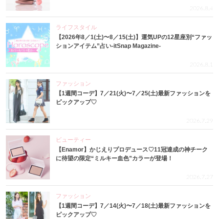
2026.8.4
ライフスタイル
【2026年8／1(土)〜8／15(土)】運気UPの12星座別“ファッ
ションアイテム”占い-itSnap Magazine-
2026.8.1
ファッション
【1週間コーデ】7／21(火)〜7／25(土)最新ファッションを
ピックアップ♡
2026.7.29
ビューティー
【Enamor】かじえりプロデュース♡11冠達成の神チーク
に待望の限定“ミルキー血色”カラーが登場！
2026.7.27
ファッション
【1週間コーデ】7／14(火)〜7／18(土)最新ファッションを
ピックアップ♡