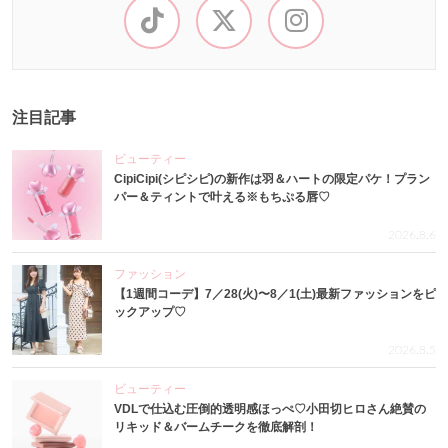
注目記事
ビューティー
CipiCipi(シピシピ)の新作は羽＆ハートの限定パケ！プラン
パー＆ティントで叶える※もちぷる唇♡
2026.8.6
ファッション
【1週間コーデ】7／28(火)〜8／1(土)最新ファッションをピ
ックアップ♡
2026.8.5
ビューティー
VDLで仕込む圧倒的透明感ほっぺ♡小田切ヒロさん絶賛の
リキッド＆バームチークを徹底解剖！