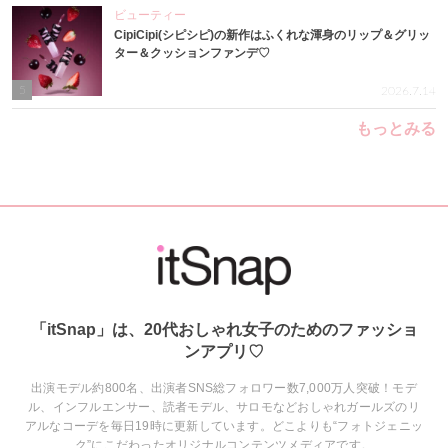
ビューティー
CipiCipi(シピシピ)の新作はふくれな渾身のリップ＆グリッ
ター＆クッションファンデ♡
5
2026.7.14
もっとみる
「itSnap」は、20代おしゃれ女子のためのファッショ
ンアプリ♡
出演モデル約800名、出演者SNS総フォロワー数7,000万人突破！モデ
ル、インフルエンサー、読者モデル、サロモなどおしゃれガールズのリ
アルなコーデを毎日19時に更新しています。どこよりも“フォトジェニッ
ク”にこだわったオリジナルコンテンツメディアです。