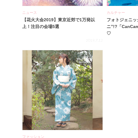
ニュース
カルチャー
【花火大会2019】東京近郊で1万発以
フォトジェニッ
上！注目の会場5選
ニ”!?「Can
♡
2019.7.12
ファッション