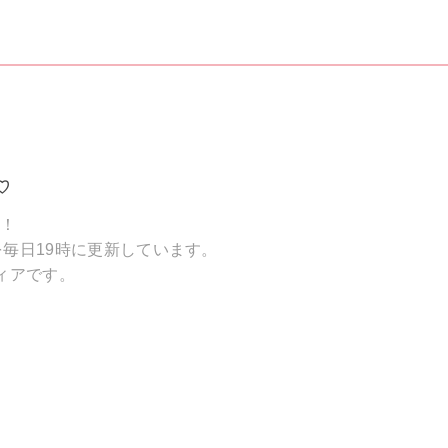
♡
破！
毎日19時に更新しています。
ィアです。