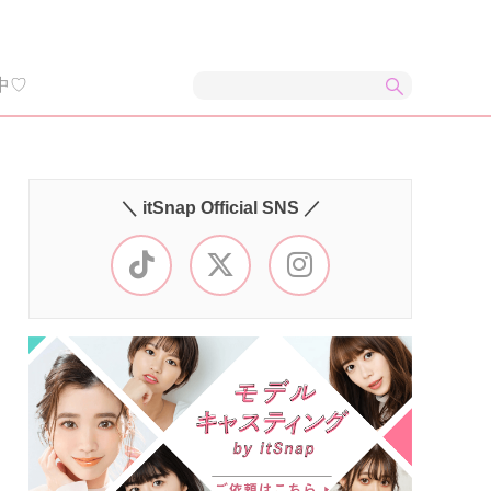
中♡
＼ itSnap Official SNS ／