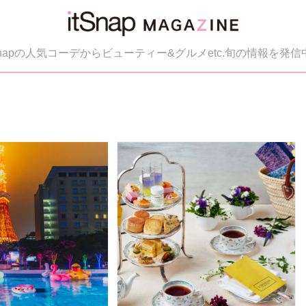
tSnapの人気コーデからビューティー&グルメetc.旬の情報を発信