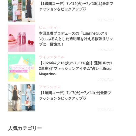
【1週間コーデ】7／14(火)〜7／18(土)最新フ
ァッションをピックアップ♡
2026.7.23
ビューティー
本田真凜プロデュースの「Luarine(ルアリ
ン)」ぷるんとした透明感を叶える欲張りリッ
プに一目惚れ！
2026.7.22
ライフスタイル
【2026年7／16(火)〜7／31(金)】運気UPの1
2星座別“ファッションアイテム”占い-itSnap
Magazine-
2026.7.16
ファッション
【1週間コーデ】7／7(火)〜7／11(土)最新フ
ァッションをピックアップ♡
2026.7.15
人気カテゴリー