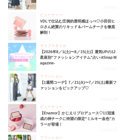
2026.8.5
ビューティー
VDLで仕込む圧倒的透明感ほっぺ♡小田切ヒ
ロさん絶賛のリキッド＆バームチークを徹底
解剖！
2026.8.4
ライフスタイル
【2026年8／1(土)〜8／15(土)】運気UPの12
星座別“ファッションアイテム”占い-itSnap M
agazine-
2026.8.1
ファッション
【1週間コーデ】7／21(火)〜7／25(土)最新フ
ァッションをピックアップ♡
2026.7.29
ビューティー
【Enamor】かじえりプロデュース♡11冠達
成の神チークに待望の限定“ミルキー血色”カ
ラーが登場！
2026.7.27
ファッション