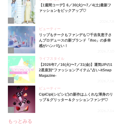
【1週間コーデ】6／30(火)〜7／4(土)最新フ
ァッションをピックアップ♡
2
2026.7.8
ビューティー
リップもチークもファンデも♡千吉良恵子さ
んプロデュースの新ブランド「ifoo」の多幸
感がハンパない！
3
2026.7.10
ライフスタイル
【2026年7／16(火)〜7／31(金)】運気UPの1
2星座別“ファッションアイテム”占い-itSnap
Magazine-
4
2026.7.16
ビューティー
CipiCipi(シピシピ)の新作はふくれな渾身のリ
ップ＆グリッター＆クッションファンデ♡
5
2026.7.14
もっとみる