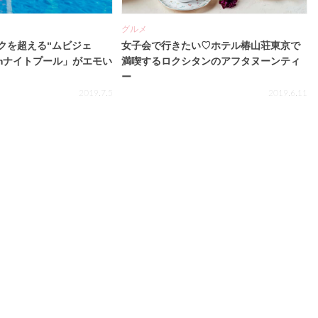
グルメ
クを超える“ムビジェ
女子会で行きたい♡ホテル椿山荘東京で
Camナイトプール」がエモい
満喫するロクシタンのアフタヌーンティ
ー
2019.7.5
2019.6.11