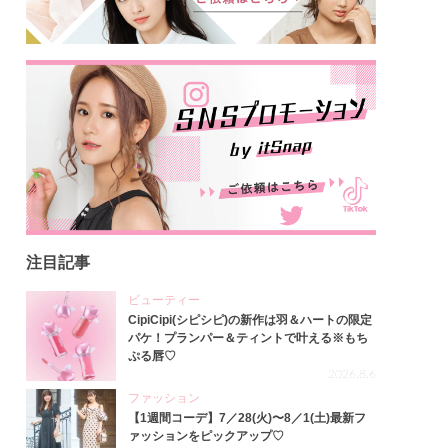
注目記事
ビューティー
CipiCipi(シピシピ)の新作は羽＆ハートの限定
パケ！プランパー＆ティントで叶える※もち
ぷる唇♡
2026.8.6
ファッション
【1週間コーデ】7／28(火)〜8／1(土)最新フ
ァッションをピックアップ♡