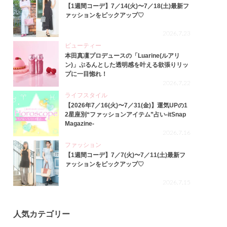
【1週間コーデ】7／14(火)〜7／18(土)最新フ
ァッションをピックアップ♡
2026.7.23
ビューティー
本田真凜プロデュースの「Luarine(ルアリ
ン)」ぷるんとした透明感を叶える欲張りリッ
プに一目惚れ！
2026.7.22
ライフスタイル
【2026年7／16(火)〜7／31(金)】運気UPの1
2星座別“ファッションアイテム”占い-itSnap
Magazine-
2026.7.16
ファッション
【1週間コーデ】7／7(火)〜7／11(土)最新フ
ァッションをピックアップ♡
2026.7.15
人気カテゴリー