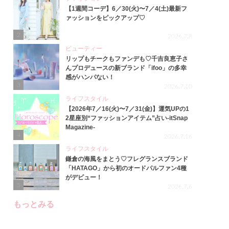
【1週間コーデ】6／30(火)〜7／4(土)最新フ
ァッションをピックアップ♡
2
2026.7.8
ビューティー
リップもチークもファンデも♡千吉良恵子さ
んプロデュースの新ブランド「ifoo」の多幸
感がハンパない！
3
2026.7.10
ライフスタイル
【2026年7／16(火)〜7／31(金)】運気UPの1
2星座別“ファッションアイテム”占い-itSnap
Magazine-
4
2026.7.16
ライフスタイル
鎌倉の海風をまとう♡フレグランスブランド
「HATAGO」から初のオードパルファン4種
がデビュー！
5
2026.7.6
もっとみる