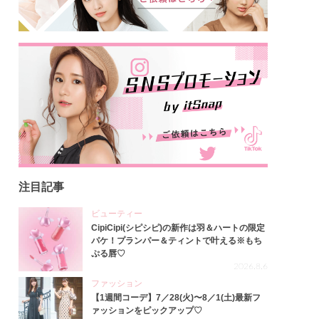
注目記事
ビューティー
CipiCipi(シピシピ)の新作は羽＆ハートの限定
パケ！プランパー＆ティントで叶える※もち
ぷる唇♡
2026.8.6
ファッション
【1週間コーデ】7／28(火)〜8／1(土)最新フ
ァッションをピックアップ♡