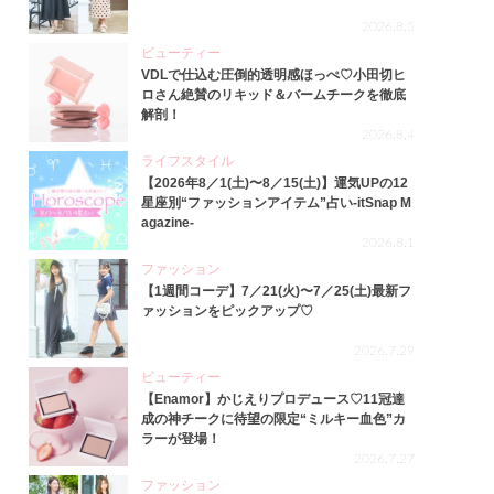
2026.8.5
ビューティー
VDLで仕込む圧倒的透明感ほっぺ♡小田切ヒ
ロさん絶賛のリキッド＆バームチークを徹底
解剖！
2026.8.4
ライフスタイル
【2026年8／1(土)〜8／15(土)】運気UPの12
星座別“ファッションアイテム”占い-itSnap M
agazine-
2026.8.1
ファッション
【1週間コーデ】7／21(火)〜7／25(土)最新フ
ァッションをピックアップ♡
2026.7.29
ビューティー
【Enamor】かじえりプロデュース♡11冠達
成の神チークに待望の限定“ミルキー血色”カ
ラーが登場！
2026.7.27
ファッション