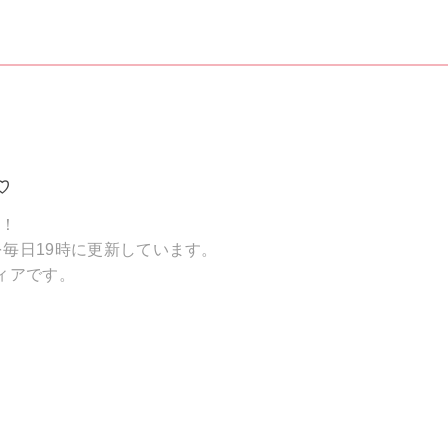
♡
破！
毎日19時に更新しています。
ィアです。