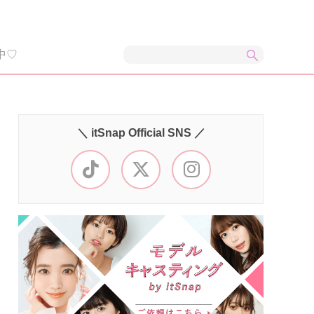
中♡
＼ itSnap Official SNS ／