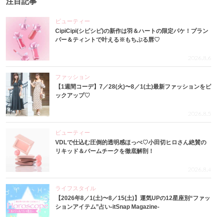
注目記事
ビューティー
CipiCipi(シピシピ)の新作は羽＆ハートの限定パケ！プラン
パー＆ティントで叶える※もちぷる唇♡
2026.8.6
ファッション
【1週間コーデ】7／28(火)〜8／1(土)最新ファッションをピ
ックアップ♡
2026.8.5
ビューティー
VDLで仕込む圧倒的透明感ほっぺ♡小田切ヒロさん絶賛の
リキッド＆バームチークを徹底解剖！
2026.8.4
ライフスタイル
【2026年8／1(土)〜8／15(土)】運気UPの12星座別“ファッ
ションアイテム”占い-itSnap Magazine-