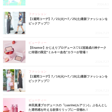
2026.8.1
ファッション
【1週間コーデ】7／21(火)〜7／25(土)最新ファッションを
ピックアップ♡
2026.7.29
ビューティー
【Enamor】かじえりプロデュース♡11冠達成の神チーク
に待望の限定“ミルキー血色”カラーが登場！
2026.7.27
ファッション
【1週間コーデ】7／14(火)〜7／18(土)最新ファッションを
ピックアップ♡
2026.7.23
ビューティー
本田真凜プロデュースの「Luarine(ルアリン)」ぷるんとし
た透明感を叶える欲張りリップに一目惚れ！