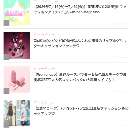
ライフスタイル
【2026年7／16(火)〜7／31(金)】運気UPの12星座別“ファ
ッションアイテム”占い-itSnap Magazine-
2
2026.7.16
ビューティー
CipiCipi(シピシピ)の新作はふくれな渾身のリップ＆グリッ
ター＆クッションファンデ♡
3
2026.7.14
ビューティー
【Wonjungyo】新作ルースパウダー＆新色白みチークで透
明感GET♡大人気スキンパックの大容量タイプも！
4
2026.7.9
ファッション
【1週間コーデ】7／7(火)〜7／11(土)最新ファッションをピ
ックアップ♡
5
2026.7.15