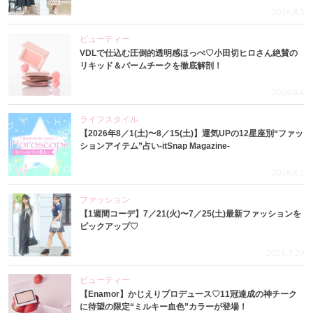
2026.8.5
ビューティー
VDLで仕込む圧倒的透明感ほっぺ♡小田切ヒロさん絶賛の
リキッド＆バームチークを徹底解剖！
2026.8.4
ライフスタイル
【2026年8／1(土)〜8／15(土)】運気UPの12星座別“ファッ
ションアイテム”占い-itSnap Magazine-
2026.8.1
ファッション
【1週間コーデ】7／21(火)〜7／25(土)最新ファッションを
ピックアップ♡
2026.7.29
ビューティー
【Enamor】かじえりプロデュース♡11冠達成の神チーク
に待望の限定“ミルキー血色”カラーが登場！