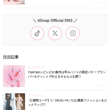
2019.9.15
＼ itSnap Official SNS ／
注目記事
ビューティー
CipiCipi(シピシピ)の新作は羽＆ハートの限定パケ！プラン
パー＆ティントで叶える※もちぷる唇♡
2026.8.6
ファッション
【1週間コーデ】7／28(火)〜8／1(土)最新ファッションをピ
ックアップ♡