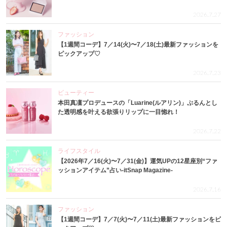
2026.7.27
ファッション
【1週間コーデ】7／14(火)〜7／18(土)最新ファッションを
ピックアップ♡
2026.7.23
ビューティー
本田真凜プロデュースの「Luarine(ルアリン)」ぷるんとし
た透明感を叶える欲張りリップに一目惚れ！
2026.7.22
ライフスタイル
【2026年7／16(火)〜7／31(金)】運気UPの12星座別“ファ
ッションアイテム”占い-itSnap Magazine-
2026.7.16
ファッション
【1週間コーデ】7／7(火)〜7／11(土)最新ファッションをピ