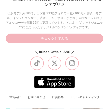
ンアプリ♡
出演モデル約800名、出演者SNS総フォロワー数7,000万人突破！モデ
ル、インフルエンサー、読者モデル、サロモなどおしゃれガールズのリ
アルなコーデを毎日19時に更新しています。どこよりも“フォトジェニッ
ク”にこだわったオリジナルコンテンツメディアです。
チェックしてみる
＼ itSnap Official SNS ／
運営会社
お問い合わせ
社員募集
モデルキャスティング