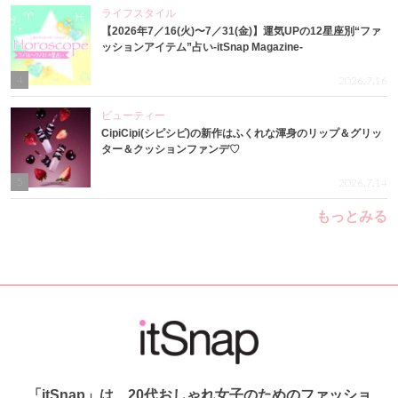
ライフスタイル
【2026年7／16(火)〜7／31(金)】運気UPの12星座別“ファ
ッションアイテム”占い-itSnap Magazine-
4
2026.7.16
ビューティー
CipiCipi(シピシピ)の新作はふくれな渾身のリップ＆グリッ
ター＆クッションファンデ♡
5
2026.7.14
もっとみる
「itSnap」は、20代おしゃれ女子のためのファッショ