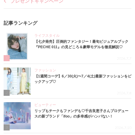
プレゼントキャンペーン
記事ランキング
ライフスタイル
【七夕発売】圧倒的ファンタジー！最旬ビジュアルブック
『PECHE 011』の見どころ＆豪華モデルを徹底解説♡
1
2026.7.7
ファッション
【1週間コーデ】6／30(火)〜7／4(土)最新ファッションをピ
ックアップ♡
2
2026.7.8
ビューティー
リップもチークもファンデも♡千吉良恵子さんプロデュー
スの新ブランド「ifoo」の多幸感がハンパない！
3
2026.7.10