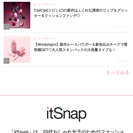
ビューティー
CipiCipi(シピシピ)の新作はふくれな渾身のリップ＆グリッ
ター＆クッションファンデ♡
4
2026.7.14
ビューティー
【Wonjungyo】新作ルースパウダー＆新色白みチークで透
明感GET♡大人気スキンパックの大容量タイプも！
5
2026.7.9
もっとみる
「itSnap」は、20代おしゃれ女子のためのファッショ