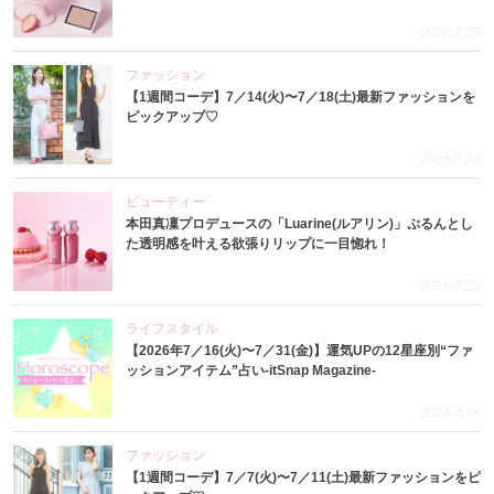
2026.7.27
ファッション
【1週間コーデ】7／14(火)〜7／18(土)最新ファッションを
ピックアップ♡
2026.7.23
ビューティー
本田真凜プロデュースの「Luarine(ルアリン)」ぷるんとし
た透明感を叶える欲張りリップに一目惚れ！
2026.7.22
ライフスタイル
【2026年7／16(火)〜7／31(金)】運気UPの12星座別“ファ
ッションアイテム”占い-itSnap Magazine-
2026.7.16
ファッション
【1週間コーデ】7／7(火)〜7／11(土)最新ファッションをピ