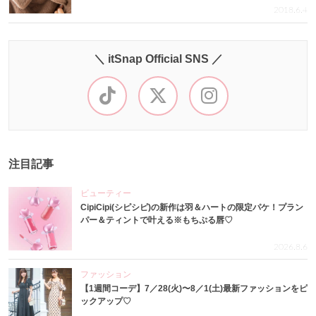
2018.6.4
＼ itSnap Official SNS ／
注目記事
ビューティー
CipiCipi(シピシピ)の新作は羽＆ハートの限定パケ！プラン
パー＆ティントで叶える※もちぷる唇♡
2026.8.6
ファッション
【1週間コーデ】7／28(火)〜8／1(土)最新ファッションをピ
ックアップ♡