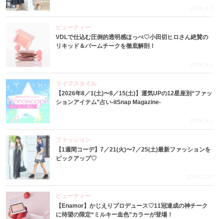
2026.8.5
ビューティー
VDLで仕込む圧倒的透明感ほっぺ♡小田切ヒロさん絶賛の
リキッド＆バームチークを徹底解剖！
2026.8.4
ライフスタイル
【2026年8／1(土)〜8／15(土)】運気UPの12星座別“ファッ
ションアイテム”占い-itSnap Magazine-
2026.8.1
ファッション
【1週間コーデ】7／21(火)〜7／25(土)最新ファッションを
ピックアップ♡
2026.7.29
ビューティー
【Enamor】かじえりプロデュース♡11冠達成の神チーク
に待望の限定“ミルキー血色”カラーが登場！