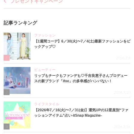
プレゼントキャンペーン
記事ランキング
ファッション
【1週間コーデ】6／30(火)〜7／4(土)最新ファッションをピ
ックアップ♡
1
2026.7.8
ビューティー
リップもチークもファンデも♡千吉良恵子さんプロデュー
スの新ブランド「ifoo」の多幸感がハンパない！
2
2026.7.10
ライフスタイル
【2026年7／16(火)〜7／31(金)】運気UPの12星座別“ファ
ッションアイテム”占い-itSnap Magazine-
3
2026.7.16