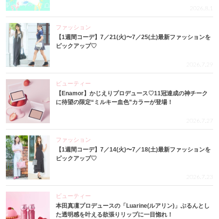
2026.8.1
ファッション
【1週間コーデ】7／21(火)〜7／25(土)最新ファッションを
ピックアップ♡
2026.7.29
ビューティー
【Enamor】かじえりプロデュース♡11冠達成の神チーク
に待望の限定“ミルキー血色”カラーが登場！
2026.7.27
ファッション
【1週間コーデ】7／14(火)〜7／18(土)最新ファッションを
ピックアップ♡
2026.7.23
ビューティー
本田真凜プロデュースの「Luarine(ルアリン)」ぷるんとし
た透明感を叶える欲張りリップに一目惚れ！