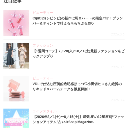
注目記事
ビューティー
CipiCipi(シピシピ)の新作は羽＆ハートの限定パケ！プラン
パー＆ティントで叶える※もちぷる唇♡
2026.8.6
ファッション
【1週間コーデ】7／28(火)〜8／1(土)最新ファッションをピ
ックアップ♡
2026.8.5
ビューティー
VDLで仕込む圧倒的透明感ほっぺ♡小田切ヒロさん絶賛の
リキッド＆バームチークを徹底解剖！
2026.8.4
ライフスタイル
【2026年8／1(土)〜8／15(土)】運気UPの12星座別“ファッ
ションアイテム”占い-itSnap Magazine-