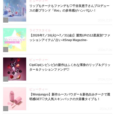
ビューティー
リップもチークもファンデも♡千吉良恵子さんプロデュー
スの新ブランド「ifoo」の多幸感がハンパない！
2
2026.7.10
ライフスタイル
【2026年7／16(火)〜7／31(金)】運気UPの12星座別“ファ
ッションアイテム”占い-itSnap Magazine-
3
2026.7.16
ビューティー
CipiCipi(シピシピ)の新作はふくれな渾身のリップ＆グリッ
ター＆クッションファンデ♡
4
2026.7.14
ビューティー
【Wonjungyo】新作ルースパウダー＆新色白みチークで透
明感GET♡大人気スキンパックの大容量タイプも！
5
2026.7.9