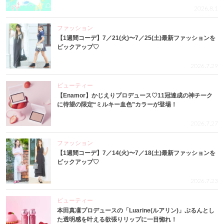
2026.8.1
ファッション
【1週間コーデ】7／21(火)〜7／25(土)最新ファッションを
ピックアップ♡
2026.7.29
ビューティー
【Enamor】かじえりプロデュース♡11冠達成の神チーク
に待望の限定“ミルキー血色”カラーが登場！
2026.7.27
ファッション
【1週間コーデ】7／14(火)〜7／18(土)最新ファッションを
ピックアップ♡
2026.7.23
ビューティー
本田真凜プロデュースの「Luarine(ルアリン)」ぷるんとし
た透明感を叶える欲張りリップに一目惚れ！