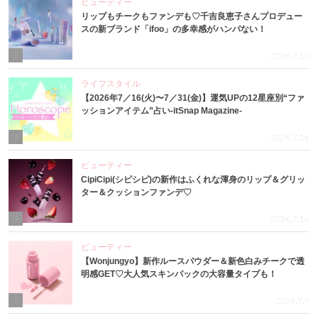
ビューティー
リップもチークもファンデも♡千吉良恵子さんプロデュー
スの新ブランド「ifoo」の多幸感がハンパない！
2
2026.7.10
ライフスタイル
【2026年7／16(火)〜7／31(金)】運気UPの12星座別“ファ
ッションアイテム”占い-itSnap Magazine-
3
2026.7.16
ビューティー
CipiCipi(シピシピ)の新作はふくれな渾身のリップ＆グリッ
ター＆クッションファンデ♡
4
2026.7.14
ビューティー
【Wonjungyo】新作ルースパウダー＆新色白みチークで透
明感GET♡大人気スキンパックの大容量タイプも！
5
2026.7.9