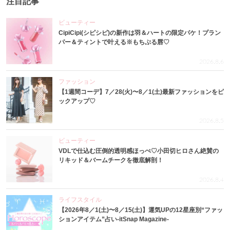
注目記事
ビューティー
CipiCipi(シピシピ)の新作は羽＆ハートの限定パケ！プラン
パー＆ティントで叶える※もちぷる唇♡
2026.8.6
ファッション
【1週間コーデ】7／28(火)〜8／1(土)最新ファッションをピ
ックアップ♡
2026.8.5
ビューティー
VDLで仕込む圧倒的透明感ほっぺ♡小田切ヒロさん絶賛の
リキッド＆バームチークを徹底解剖！
2026.8.4
ライフスタイル
【2026年8／1(土)〜8／15(土)】運気UPの12星座別“ファッ
ションアイテム”占い-itSnap Magazine-