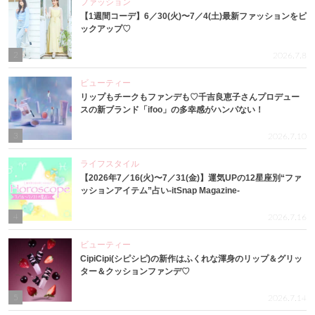
ファッション
【1週間コーデ】6／30(火)〜7／4(土)最新ファッションをピ
ックアップ♡
2
2026.7.8
ビューティー
リップもチークもファンデも♡千吉良恵子さんプロデュー
スの新ブランド「ifoo」の多幸感がハンパない！
3
2026.7.10
ライフスタイル
【2026年7／16(火)〜7／31(金)】運気UPの12星座別“ファ
ッションアイテム”占い-itSnap Magazine-
4
2026.7.16
ビューティー
CipiCipi(シピシピ)の新作はふくれな渾身のリップ＆グリッ
ター＆クッションファンデ♡
5
2026.7.14