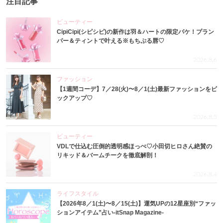
注目記事
ビューティー
CipiCipi(シピシピ)の新作は羽＆ハートの限定パケ！プラン
パー＆ティントで叶える※もちぷる唇♡
2026.8.6
ファッション
【1週間コーデ】7／28(火)〜8／1(土)最新ファッションをピ
ックアップ♡
2026.8.5
ビューティー
VDLで仕込む圧倒的透明感ほっぺ♡小田切ヒロさん絶賛の
リキッド＆バームチークを徹底解剖！
2026.8.4
ライフスタイル
【2026年8／1(土)〜8／15(土)】運気UPの12星座別“ファッ
ションアイテム”占い-itSnap Magazine-