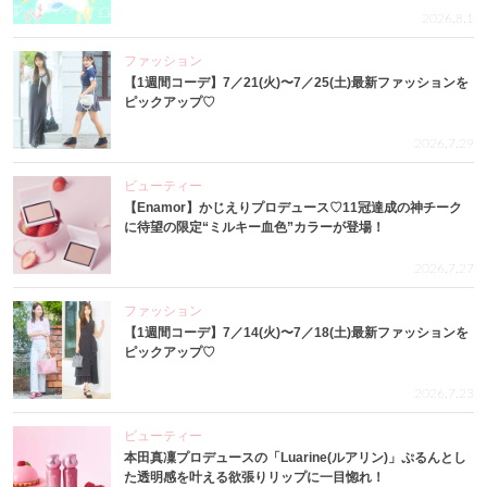
2026.8.1
ファッション
【1週間コーデ】7／21(火)〜7／25(土)最新ファッションを
ピックアップ♡
2026.7.29
ビューティー
【Enamor】かじえりプロデュース♡11冠達成の神チーク
に待望の限定“ミルキー血色”カラーが登場！
2026.7.27
ファッション
【1週間コーデ】7／14(火)〜7／18(土)最新ファッションを
ピックアップ♡
2026.7.23
ビューティー
本田真凜プロデュースの「Luarine(ルアリン)」ぷるんとし
た透明感を叶える欲張りリップに一目惚れ！