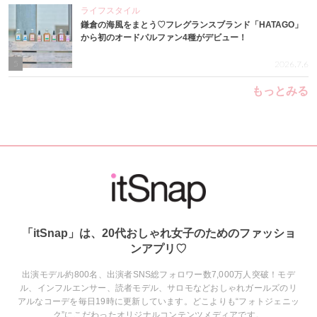
ライフスタイル
鎌倉の海風をまとう♡フレグランスブランド「HATAGO」
から初のオードパルファン4種がデビュー！
5
2026.7.6
もっとみる
「itSnap」は、20代おしゃれ女子のためのファッショ
ンアプリ♡
出演モデル約800名、出演者SNS総フォロワー数7,000万人突破！モデ
ル、インフルエンサー、読者モデル、サロモなどおしゃれガールズのリ
アルなコーデを毎日19時に更新しています。どこよりも“フォトジェニッ
ク”にこだわったオリジナルコンテンツメディアです。