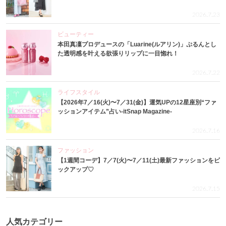
2026.7.23
ビューティー
本田真凜プロデュースの「Luarine(ルアリン)」ぷるんとし
た透明感を叶える欲張りリップに一目惚れ！
2026.7.22
ライフスタイル
【2026年7／16(火)〜7／31(金)】運気UPの12星座別“ファ
ッションアイテム”占い-itSnap Magazine-
2026.7.16
ファッション
【1週間コーデ】7／7(火)〜7／11(土)最新ファッションをピ
ックアップ♡
2026.7.15
人気カテゴリー