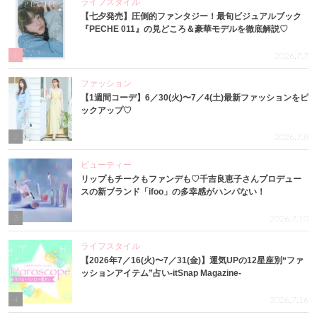
ライフスタイル
【七夕発売】圧倒的ファンタジー！最旬ビジュアルブック
『PECHE 011』の見どころ＆豪華モデルを徹底解説♡
1
2026.7.7
ファッション
【1週間コーデ】6／30(火)〜7／4(土)最新ファッションをピ
ックアップ♡
2
2026.7.8
ビューティー
リップもチークもファンデも♡千吉良恵子さんプロデュー
スの新ブランド「ifoo」の多幸感がハンパない！
3
2026.7.10
ライフスタイル
【2026年7／16(火)〜7／31(金)】運気UPの12星座別“ファ
ッションアイテム”占い-itSnap Magazine-
4
2026.7.16