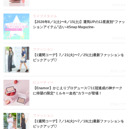
2026.8.4
ライフスタイル
【2026年8／1(土)〜8／15(土)】運気UPの12星座別“ファッ
ションアイテム”占い-itSnap Magazine-
2026.8.1
ファッション
【1週間コーデ】7／21(火)〜7／25(土)最新ファッションを
ピックアップ♡
2026.7.29
ビューティー
【Enamor】かじえりプロデュース♡11冠達成の神チーク
に待望の限定“ミルキー血色”カラーが登場！
2026.7.27
ファッション
【1週間コーデ】7／14(火)〜7／18(土)最新ファッションを
ピックアップ♡