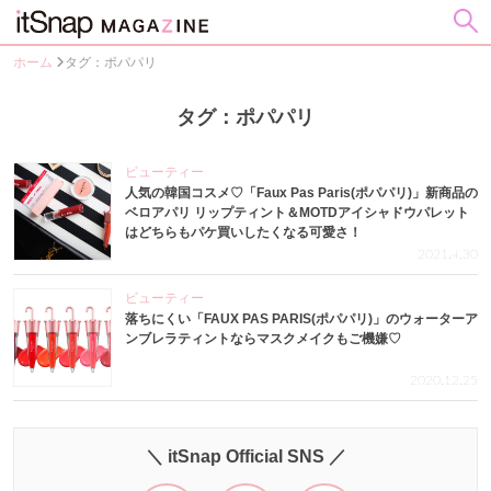
ホーム
タグ：ポパパリ
タグ：ポパパリ
ビューティー
人気の韓国コスメ♡「Faux Pas Paris(ポパパリ)」新商品の
ベロアパリ リップティント＆MOTDアイシャドウパレット
はどちらもパケ買いしたくなる可愛さ！
2021.4.30
ビューティー
落ちにくい「FAUX PAS PARIS(ポパパリ)」のウォーターア
ンブレラティントならマスクメイクもご機嫌♡
2020.12.25
＼ itSnap Official SNS ／