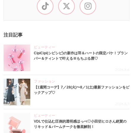
注目記事
ビューティー
CipiCipi(シピシピ)の新作は羽＆ハートの限定パケ！プラン
パー＆ティントで叶える※もちぷる唇♡
2026.8.6
ファッション
【1週間コーデ】7／28(火)〜8／1(土)最新ファッションをピ
ックアップ♡
2026.8.5
ビューティー
VDLで仕込む圧倒的透明感ほっぺ♡小田切ヒロさん絶賛の
リキッド＆バームチークを徹底解剖！