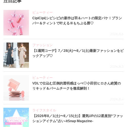
注目記事
ビューティー
CipiCipi(シピシピ)の新作は羽＆ハートの限定パケ！プラン
パー＆ティントで叶える※もちぷる唇♡
2026.8.6
ファッション
【1週間コーデ】7／28(火)〜8／1(土)最新ファッションをピ
ックアップ♡
2026.8.5
ビューティー
VDLで仕込む圧倒的透明感ほっぺ♡小田切ヒロさん絶賛の
リキッド＆バームチークを徹底解剖！
2026.8.4
ライフスタイル
【2026年8／1(土)〜8／15(土)】運気UPの12星座別“ファッ
ションアイテム”占い-itSnap Magazine-