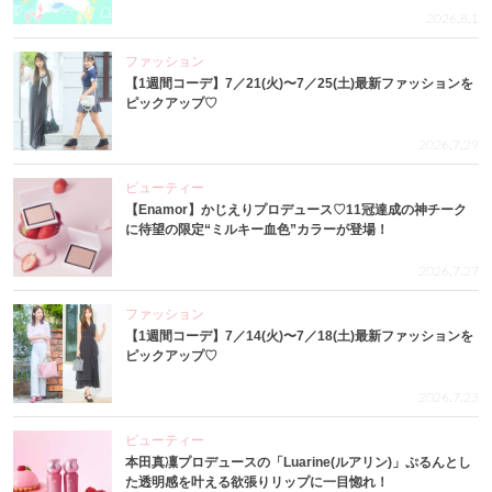
2026.8.1
ファッション
【1週間コーデ】7／21(火)〜7／25(土)最新ファッションを
ピックアップ♡
2026.7.29
ビューティー
【Enamor】かじえりプロデュース♡11冠達成の神チーク
に待望の限定“ミルキー血色”カラーが登場！
2026.7.27
ファッション
【1週間コーデ】7／14(火)〜7／18(土)最新ファッションを
ピックアップ♡
2026.7.23
ビューティー
本田真凜プロデュースの「Luarine(ルアリン)」ぷるんとし
た透明感を叶える欲張りリップに一目惚れ！