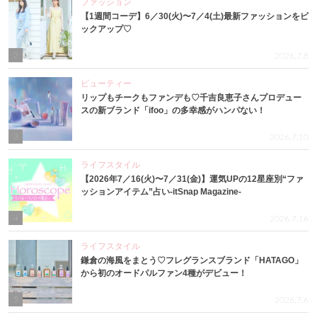
ファッション
【1週間コーデ】6／30(火)〜7／4(土)最新ファッションをピ
ックアップ♡
2
2026.7.8
ビューティー
リップもチークもファンデも♡千吉良恵子さんプロデュー
スの新ブランド「ifoo」の多幸感がハンパない！
3
2026.7.10
ライフスタイル
【2026年7／16(火)〜7／31(金)】運気UPの12星座別“ファ
ッションアイテム”占い-itSnap Magazine-
4
2026.7.16
ライフスタイル
鎌倉の海風をまとう♡フレグランスブランド「HATAGO」
から初のオードパルファン4種がデビュー！
5
2026.7.6