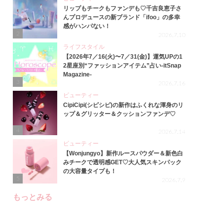
リップもチークもファンデも♡千吉良恵子さ
んプロデュースの新ブランド「ifoo」の多幸
感がハンパない！
2
2026.7.10
ライフスタイル
【2026年7／16(火)〜7／31(金)】運気UPの1
2星座別“ファッションアイテム”占い-itSnap
Magazine-
3
2026.7.16
ビューティー
CipiCipi(シピシピ)の新作はふくれな渾身のリ
ップ＆グリッター＆クッションファンデ♡
4
2026.7.14
ビューティー
【Wonjungyo】新作ルースパウダー＆新色白
みチークで透明感GET♡大人気スキンパック
の大容量タイプも！
5
2026.7.9
もっとみる