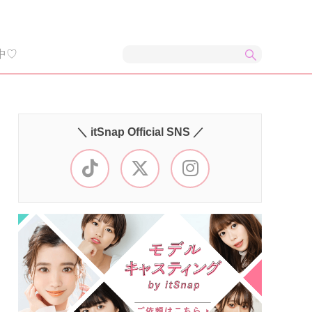
中♡
＼ itSnap Official SNS ／