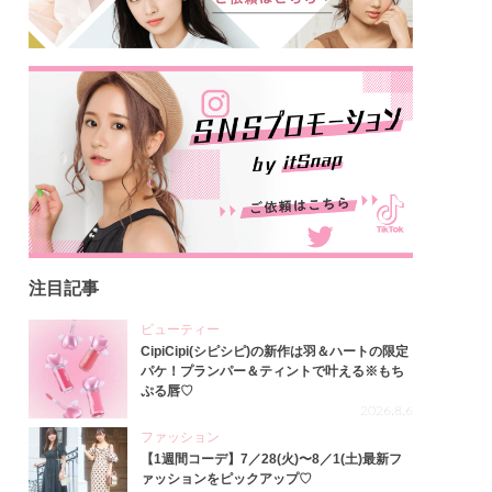
注目記事
ビューティー
CipiCipi(シピシピ)の新作は羽＆ハートの限定
パケ！プランパー＆ティントで叶える※もち
ぷる唇♡
2026.8.6
ファッション
【1週間コーデ】7／28(火)〜8／1(土)最新フ
ァッションをピックアップ♡