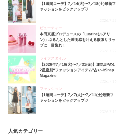
【1週間コーデ】7／14(火)〜7／18(土)最新フ
ァッションをピックアップ♡
2026.7.23
ビューティー
本田真凜プロデュースの「Luarine(ルアリ
ン)」ぷるんとした透明感を叶える欲張りリッ
プに一目惚れ！
2026.7.22
ライフスタイル
【2026年7／16(火)〜7／31(金)】運気UPの1
2星座別“ファッションアイテム”占い-itSnap
Magazine-
2026.7.16
ファッション
【1週間コーデ】7／7(火)〜7／11(土)最新フ
ァッションをピックアップ♡
2026.7.15
人気カテゴリー