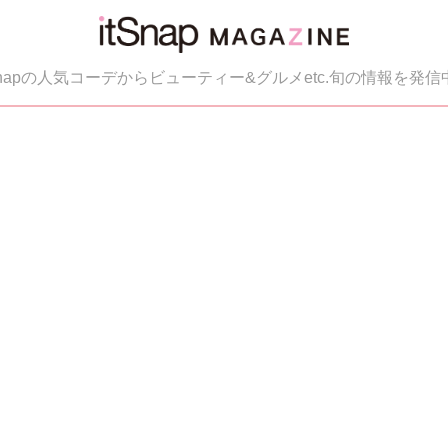
tSnapの人気コーデからビューティー&グルメetc.旬の情報を発信