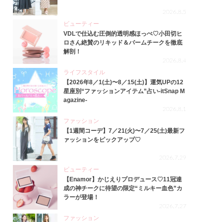
2026.8.5
ビューティー
VDLで仕込む圧倒的透明感ほっぺ♡小田切ヒ
ロさん絶賛のリキッド＆バームチークを徹底
解剖！
2026.8.4
ライフスタイル
【2026年8／1(土)〜8／15(土)】運気UPの12
星座別“ファッションアイテム”占い-itSnap M
agazine-
2026.8.1
ファッション
【1週間コーデ】7／21(火)〜7／25(土)最新フ
ァッションをピックアップ♡
2026.7.29
ビューティー
【Enamor】かじえりプロデュース♡11冠達
成の神チークに待望の限定“ミルキー血色”カ
ラーが登場！
2026.7.27
ファッション