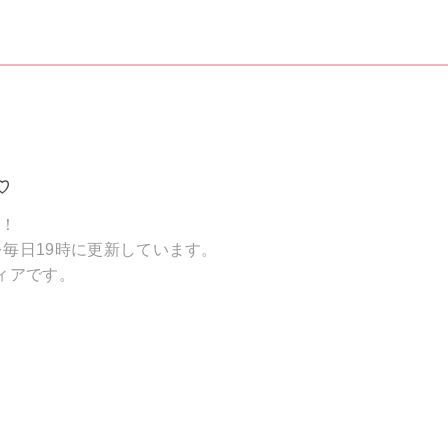
♡
破！
毎日19時に更新しています。
ィアです。