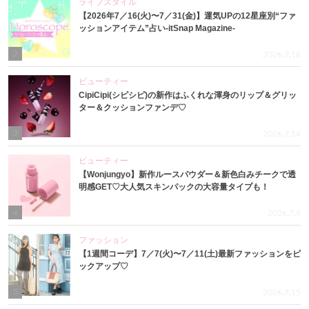
ライフスタイル
【2026年7／16(火)〜7／31(金)】運気UPの12星座別“ファ
ッションアイテム”占い-itSnap Magazine-
2
2026.7.16
ビューティー
CipiCipi(シピシピ)の新作はふくれな渾身のリップ＆グリッ
ター＆クッションファンデ♡
3
2026.7.14
ビューティー
【Wonjungyo】新作ルースパウダー＆新色白みチークで透
明感GET♡大人気スキンパックの大容量タイプも！
4
2026.7.9
ファッション
【1週間コーデ】7／7(火)〜7／11(土)最新ファッションをピ
ックアップ♡
5
2026.7.15