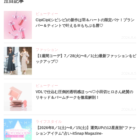
注目記事
ビューティー
CipiCipi(シピシピ)の新作は羽＆ハートの限定パケ！プラン
パー＆ティントで叶える※もちぷる唇♡
2026.8.6
ファッション
【1週間コーデ】7／28(火)〜8／1(土)最新ファッションをピ
ックアップ♡
2026.8.5
ビューティー
VDLで仕込む圧倒的透明感ほっぺ♡小田切ヒロさん絶賛の
リキッド＆バームチークを徹底解剖！
2026.8.4
ライフスタイル
【2026年8／1(土)〜8／15(土)】運気UPの12星座別“ファッ
ションアイテム”占い-itSnap Magazine-