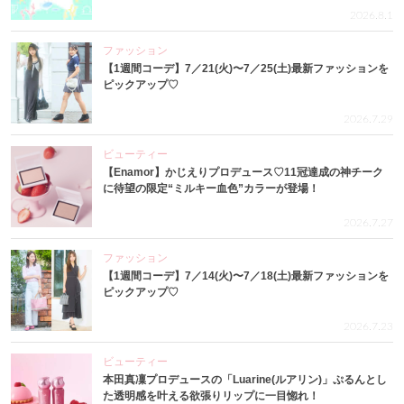
2026.8.1
ファッション
【1週間コーデ】7／21(火)〜7／25(土)最新ファッションを
ピックアップ♡
2026.7.29
ビューティー
【Enamor】かじえりプロデュース♡11冠達成の神チーク
に待望の限定“ミルキー血色”カラーが登場！
2026.7.27
ファッション
【1週間コーデ】7／14(火)〜7／18(土)最新ファッションを
ピックアップ♡
2026.7.23
ビューティー
本田真凜プロデュースの「Luarine(ルアリン)」ぷるんとし
た透明感を叶える欲張りリップに一目惚れ！