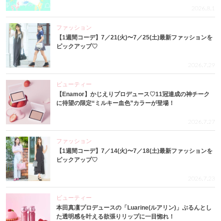
2026.8.1
ファッション
【1週間コーデ】7／21(火)〜7／25(土)最新ファッションを
ピックアップ♡
2026.7.29
ビューティー
【Enamor】かじえりプロデュース♡11冠達成の神チーク
に待望の限定“ミルキー血色”カラーが登場！
2026.7.27
ファッション
【1週間コーデ】7／14(火)〜7／18(土)最新ファッションを
ピックアップ♡
2026.7.23
ビューティー
本田真凜プロデュースの「Luarine(ルアリン)」ぷるんとし
た透明感を叶える欲張りリップに一目惚れ！