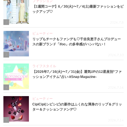
ファッション
【1週間コーデ】6／30(火)〜7／4(土)最新ファッションをピ
ックアップ♡
2
2026.7.8
ビューティー
リップもチークもファンデも♡千吉良恵子さんプロデュー
スの新ブランド「ifoo」の多幸感がハンパない！
3
2026.7.10
ライフスタイル
【2026年7／16(火)〜7／31(金)】運気UPの12星座別“ファ
ッションアイテム”占い-itSnap Magazine-
4
2026.7.16
ビューティー
CipiCipi(シピシピ)の新作はふくれな渾身のリップ＆グリッ
ター＆クッションファンデ♡
5
2026.7.14