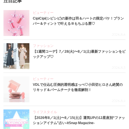
注目記事
ビューティー
CipiCipi(シピシピ)の新作は羽＆ハートの限定パケ！プラン
パー＆ティントで叶える※もちぷる唇♡
2026.8.6
ファッション
【1週間コーデ】7／28(火)〜8／1(土)最新ファッションをピ
ックアップ♡
2026.8.5
ビューティー
VDLで仕込む圧倒的透明感ほっぺ♡小田切ヒロさん絶賛の
リキッド＆バームチークを徹底解剖！
2026.8.4
ライフスタイル
【2026年8／1(土)〜8／15(土)】運気UPの12星座別“ファッ
ションアイテム”占い-itSnap Magazine-