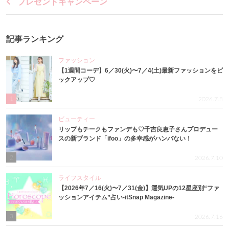
プレゼントキャンペーン
記事ランキング
ファッション
【1週間コーデ】6／30(火)〜7／4(土)最新ファッションをピ
ックアップ♡
1
2026.7.8
ビューティー
リップもチークもファンデも♡千吉良恵子さんプロデュー
スの新ブランド「ifoo」の多幸感がハンパない！
2
2026.7.10
ライフスタイル
【2026年7／16(火)〜7／31(金)】運気UPの12星座別“ファ
ッションアイテム”占い-itSnap Magazine-
3
2026.7.16