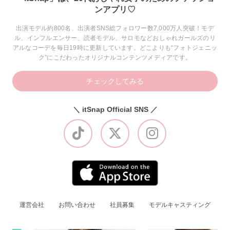
ンアプリ♡
出演モデル約800名、出演者SNS総フォロワー数7,000万人突破！モデ
ル、インフルエンサー、読者モデル、サロモなどおしゃれガールズのリ
アルなコーデを毎日19時に更新しています。どこよりも“フォトジェニッ
ク”にこだわったオリジナルコンテンツメディアです。
チェックしてみる
＼ itSnap Official SNS ／
運営会社
お問い合わせ
社員募集
モデルキャスティング