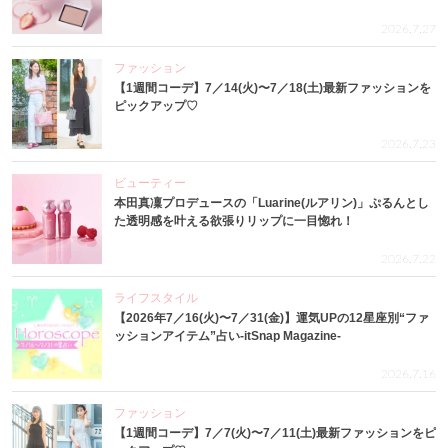
2026.7.27
ファッション
【1週間コーデ】7／14(火)〜7／18(土)最新ファッションを
ピックアップ♡
2026.7.23
ビューティー
本田真凜プロデュースの「Luarine(ルアリン)」ぷるんとし
た透明感を叶える欲張りリップに一目惚れ！
2026.7.22
ライフスタイル
【2026年7／16(火)〜7／31(金)】運気UPの12星座別“ファ
ッションアイテム”占い-itSnap Magazine-
2026.7.16
ファッション
【1週間コーデ】7／7(火)〜7／11(土)最新ファッションをピ