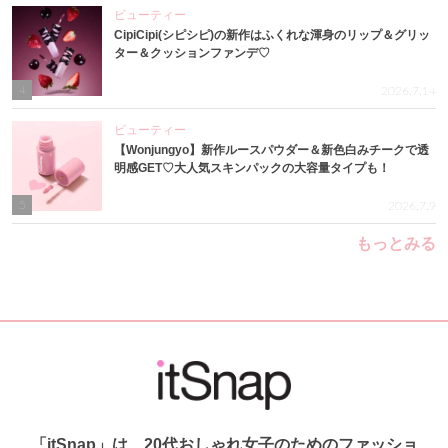
ビューティー
CipiCipi(シピシピ)の新作はふくれな渾身のリップ＆グリッ
ター＆クッションファンデ♡
4
2026.7.14
ビューティー
【Wonjungyo】新作ルースパウダー＆新色白みチークで透
明感GET♡大人気スキンパックの大容量タイプも！
5
2026.7.9
もっとみる
「itSnap」は、20代おしゃれ女子のためのファッショ