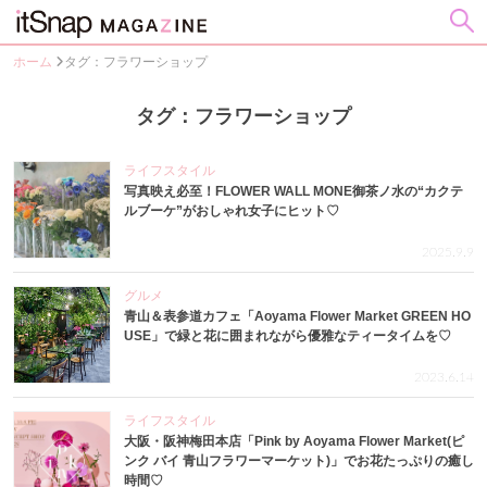
ホーム
タグ：フラワーショップ
タグ：フラワーショップ
ライフスタイル
写真映え必至！FLOWER WALL MONE御茶ノ水の“カクテ
ルブーケ”がおしゃれ女子にヒット♡
2025.9.9
グルメ
青山＆表参道カフェ「Aoyama Flower Market GREEN HO
USE」で緑と花に囲まれながら優雅なティータイムを♡
2023.6.14
ライフスタイル
大阪・阪神梅田本店「Pink by Aoyama Flower Market(ピ
ンク バイ 青山フラワーマーケット)」でお花たっぷりの癒し
時間♡