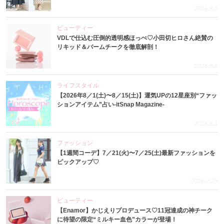
2026.8.5
ビューティー
VDLで仕込む圧倒的透明感ほっぺ♡小田切ヒロさん絶賛の
リキッド＆バームチークを徹底解剖！
2026.8.4
ライフスタイル
【2026年8／1(土)〜8／15(土)】運気UPの12星座別“ファッ
ションアイテム”占い-itSnap Magazine-
2026.8.1
ファッション
【1週間コーデ】7／21(火)〜7／25(土)最新ファッションを
ピックアップ♡
2026.7.29
ビューティー
【Enamor】かじえりプロデュース♡11冠達成の神チーク
に待望の限定“ミルキー血色”カラーが登場！