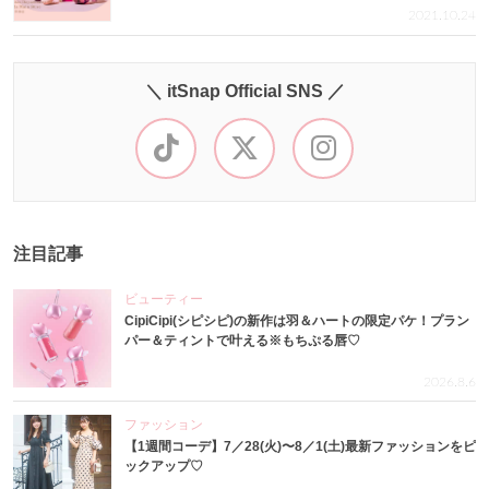
2021.10.24
＼ itSnap Official SNS ／
注目記事
ビューティー
CipiCipi(シピシピ)の新作は羽＆ハートの限定パケ！プラン
パー＆ティントで叶える※もちぷる唇♡
2026.8.6
ファッション
【1週間コーデ】7／28(火)〜8／1(土)最新ファッションをピ
ックアップ♡