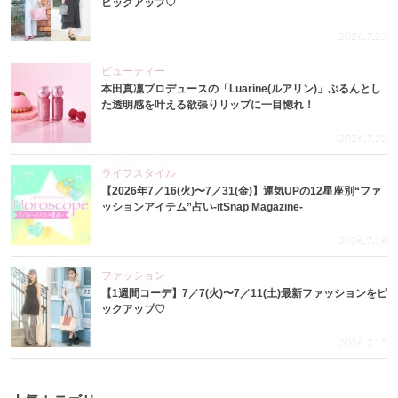
ピックアップ♡
2026.7.23
ビューティー
本田真凜プロデュースの「Luarine(ルアリン)」ぷるんとし
た透明感を叶える欲張りリップに一目惚れ！
2026.7.22
ライフスタイル
【2026年7／16(火)〜7／31(金)】運気UPの12星座別“ファ
ッションアイテム”占い-itSnap Magazine-
2026.7.16
ファッション
【1週間コーデ】7／7(火)〜7／11(土)最新ファッションをピ
ックアップ♡
2026.7.15