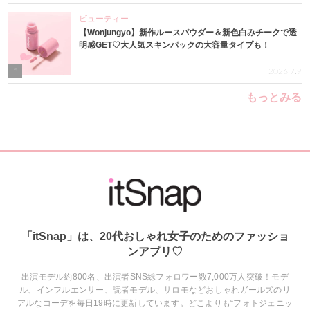
ビューティー
【Wonjungyo】新作ルースパウダー＆新色白みチークで透
明感GET♡大人気スキンパックの大容量タイプも！
5
2026.7.9
もっとみる
「itSnap」は、20代おしゃれ女子のためのファッショ
ンアプリ♡
出演モデル約800名、出演者SNS総フォロワー数7,000万人突破！モデ
ル、インフルエンサー、読者モデル、サロモなどおしゃれガールズのリ
アルなコーデを毎日19時に更新しています。どこよりも“フォトジェニッ