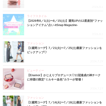
2026.8.4
ライフスタイル
【2026年8／1(土)〜8／15(土)】運気UPの12星座別“ファッ
ションアイテム”占い-itSnap Magazine-
2026.8.1
ファッション
【1週間コーデ】7／21(火)〜7／25(土)最新ファッションを
ピックアップ♡
2026.7.29
ビューティー
【Enamor】かじえりプロデュース♡11冠達成の神チーク
に待望の限定“ミルキー血色”カラーが登場！
2026.7.27
ファッション
【1週間コーデ】7／14(火)〜7／18(土)最新ファッションを