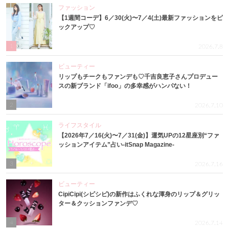
ファッション
【1週間コーデ】6／30(火)〜7／4(土)最新ファッションをピ
ックアップ♡
1
2026.7.8
ビューティー
リップもチークもファンデも♡千吉良恵子さんプロデュー
スの新ブランド「ifoo」の多幸感がハンパない！
2
2026.7.10
ライフスタイル
【2026年7／16(火)〜7／31(金)】運気UPの12星座別“ファ
ッションアイテム”占い-itSnap Magazine-
3
2026.7.16
ビューティー
CipiCipi(シピシピ)の新作はふくれな渾身のリップ＆グリッ
ター＆クッションファンデ♡
4
2026.7.14