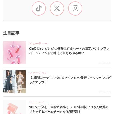
注目記事
ビューティー
CipiCipi(シピシピ)の新作は羽＆ハートの限定パケ！プラン
パー＆ティントで叶える※もちぷる唇♡
2026.8.6
ファッション
【1週間コーデ】7／28(火)〜8／1(土)最新ファッションをピ
ックアップ♡
2026.8.5
ビューティー
VDLで仕込む圧倒的透明感ほっぺ♡小田切ヒロさん絶賛の
リキッド＆バームチークを徹底解剖！