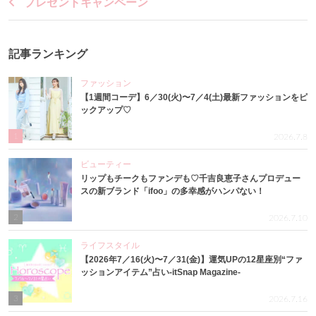
プレゼントキャンペーン
記事ランキング
ファッション
【1週間コーデ】6／30(火)〜7／4(土)最新ファッションをピ
ックアップ♡
1
2026.7.8
ビューティー
リップもチークもファンデも♡千吉良恵子さんプロデュー
スの新ブランド「ifoo」の多幸感がハンパない！
2
2026.7.10
ライフスタイル
【2026年7／16(火)〜7／31(金)】運気UPの12星座別“ファ
ッションアイテム”占い-itSnap Magazine-
3
2026.7.16