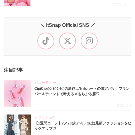
2023.12.13
＼ itSnap Official SNS ／
注目記事
ビューティー
CipiCipi(シピシピ)の新作は羽＆ハートの限定パケ！プラン
パー＆ティントで叶える※もちぷる唇♡
2026.8.6
ファッション
【1週間コーデ】7／28(火)〜8／1(土)最新ファッションをピ
ックアップ♡