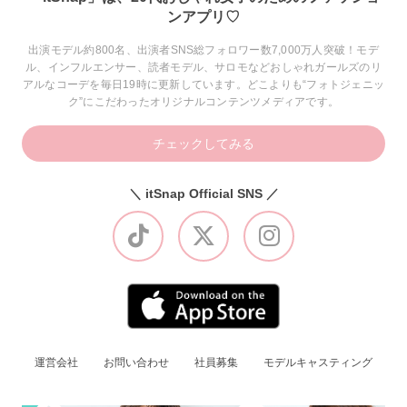
ンアプリ♡
出演モデル約800名、出演者SNS総フォロワー数7,000万人突破！モデ
ル、インフルエンサー、読者モデル、サロモなどおしゃれガールズのリ
アルなコーデを毎日19時に更新しています。どこよりも“フォトジェニッ
ク”にこだわったオリジナルコンテンツメディアです。
チェックしてみる
＼ itSnap Official SNS ／
運営会社
お問い合わせ
社員募集
モデルキャスティング