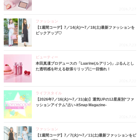
2026.7.27
ファッション
【1週間コーデ】7／14(火)〜7／18(土)最新ファッションを
ピックアップ♡
2026.7.23
ビューティー
本田真凜プロデュースの「Luarine(ルアリン)」ぷるんとし
た透明感を叶える欲張りリップに一目惚れ！
2026.7.22
ライフスタイル
【2026年7／16(火)〜7／31(金)】運気UPの12星座別“ファ
ッションアイテム”占い-itSnap Magazine-
2026.7.16
ファッション
【1週間コーデ】7／7(火)〜7／11(土)最新ファッションをピ