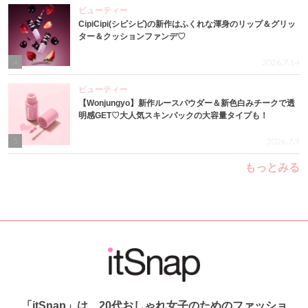
ビューティー
CipiCipi(シピシピ)の新作はふくれな渾身のリップ＆グリッ
ター＆クッションファンデ♡
4
2026.7.14
ビューティー
【Wonjungyo】新作ルースパウダー＆新色白みチークで透
明感GET♡大人気スキンパックの大容量タイプも！
5
2026.7.9
もっとみる
「itSnap」は、20代おしゃれ女子のためのファッショ