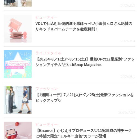
2026.8.5
ビューティー
VDLで仕込む圧倒的透明感ほっぺ♡小田切ヒロさん絶賛の
リキッド＆バームチークを徹底解剖！
2026.8.4
ライフスタイル
【2026年8／1(土)〜8／15(土)】運気UPの12星座別“ファッ
ションアイテム”占い-itSnap Magazine-
2026.8.1
ファッション
【1週間コーデ】7／21(火)〜7／25(土)最新ファッションを
ピックアップ♡
2026.7.29
ビューティー
【Enamor】かじえりプロデュース♡11冠達成の神チーク
に待望の限定“ミルキー血色”カラーが登場！