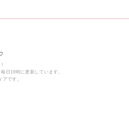
♡
破！
毎日19時に更新しています。
ィアです。