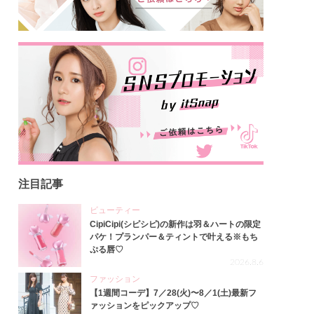
注目記事
ビューティー
CipiCipi(シピシピ)の新作は羽＆ハートの限定
パケ！プランパー＆ティントで叶える※もち
ぷる唇♡
2026.8.6
ファッション
【1週間コーデ】7／28(火)〜8／1(土)最新フ
ァッションをピックアップ♡