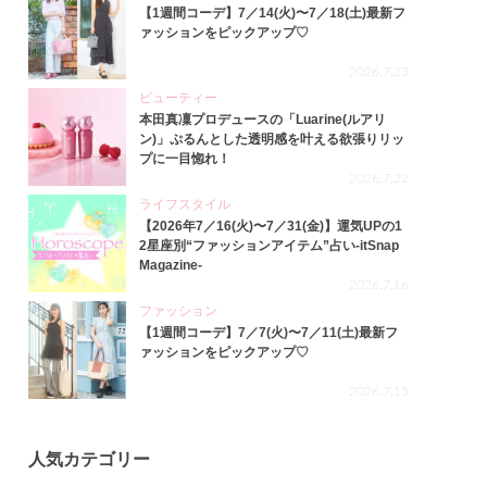
【1週間コーデ】7／14(火)〜7／18(土)最新フ
ァッションをピックアップ♡
2026.7.23
ビューティー
本田真凜プロデュースの「Luarine(ルアリ
ン)」ぷるんとした透明感を叶える欲張りリッ
プに一目惚れ！
2026.7.22
ライフスタイル
【2026年7／16(火)〜7／31(金)】運気UPの1
2星座別“ファッションアイテム”占い-itSnap
Magazine-
2026.7.16
ファッション
【1週間コーデ】7／7(火)〜7／11(土)最新フ
ァッションをピックアップ♡
2026.7.15
人気カテゴリー