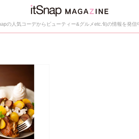
tSnapの人気コーデからビューティー&グルメetc.旬の情報を発信