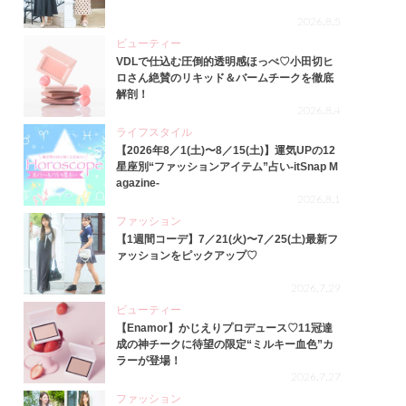
2026.8.5
ビューティー
VDLで仕込む圧倒的透明感ほっぺ♡小田切ヒ
ロさん絶賛のリキッド＆バームチークを徹底
解剖！
2026.8.4
ライフスタイル
【2026年8／1(土)〜8／15(土)】運気UPの12
星座別“ファッションアイテム”占い-itSnap M
agazine-
2026.8.1
ファッション
【1週間コーデ】7／21(火)〜7／25(土)最新フ
ァッションをピックアップ♡
2026.7.29
ビューティー
【Enamor】かじえりプロデュース♡11冠達
成の神チークに待望の限定“ミルキー血色”カ
ラーが登場！
2026.7.27
ファッション