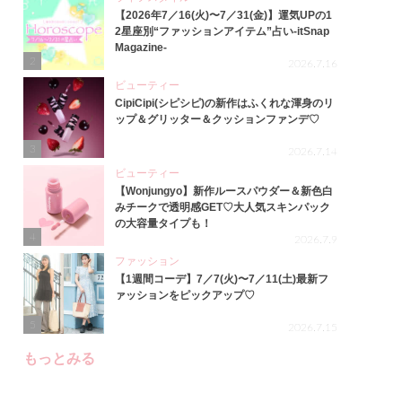
【2026年7／16(火)〜7／31(金)】運気UPの1
2星座別“ファッションアイテム”占い-itSnap
Magazine-
2
2026.7.16
ビューティー
CipiCipi(シピシピ)の新作はふくれな渾身のリ
ップ＆グリッター＆クッションファンデ♡
3
2026.7.14
ビューティー
【Wonjungyo】新作ルースパウダー＆新色白
みチークで透明感GET♡大人気スキンパック
の大容量タイプも！
4
2026.7.9
ファッション
【1週間コーデ】7／7(火)〜7／11(土)最新フ
ァッションをピックアップ♡
5
2026.7.15
もっとみる