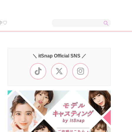
中♡
＼ itSnap Official SNS ／