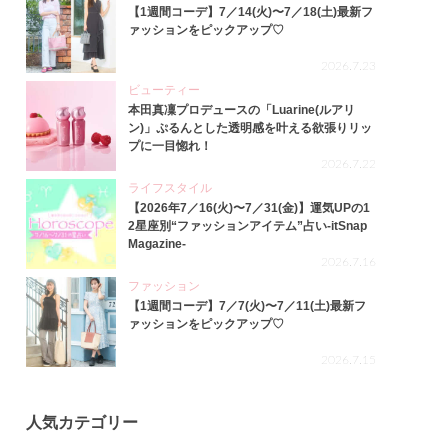
【1週間コーデ】7／14(火)〜7／18(土)最新フ
ァッションをピックアップ♡
2026.7.23
ビューティー
本田真凜プロデュースの「Luarine(ルアリ
ン)」ぷるんとした透明感を叶える欲張りリッ
プに一目惚れ！
2026.7.22
ライフスタイル
【2026年7／16(火)〜7／31(金)】運気UPの1
2星座別“ファッションアイテム”占い-itSnap
Magazine-
2026.7.16
ファッション
【1週間コーデ】7／7(火)〜7／11(土)最新フ
ァッションをピックアップ♡
2026.7.15
人気カテゴリー