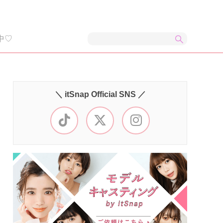
中♡
＼ itSnap Official SNS ／