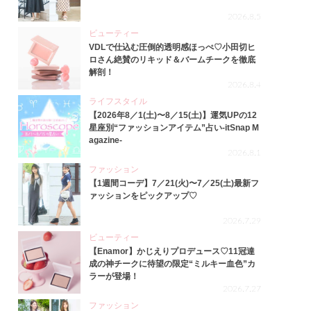
2026.8.5
ビューティー
VDLで仕込む圧倒的透明感ほっぺ♡小田切ヒ
ロさん絶賛のリキッド＆バームチークを徹底
解剖！
2026.8.4
ライフスタイル
【2026年8／1(土)〜8／15(土)】運気UPの12
星座別“ファッションアイテム”占い-itSnap M
agazine-
2026.8.1
ファッション
【1週間コーデ】7／21(火)〜7／25(土)最新フ
ァッションをピックアップ♡
2026.7.29
ビューティー
【Enamor】かじえりプロデュース♡11冠達
成の神チークに待望の限定“ミルキー血色”カ
ラーが登場！
2026.7.27
ファッション