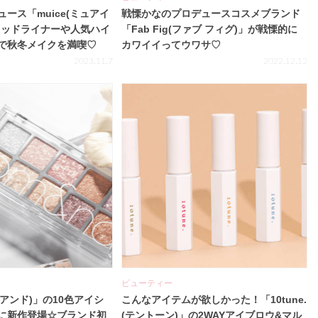
ース「muice(ミュアイ
戦慄かなのプロデュースコスメブランド
キッドライナーや人気ハイ
「Fab Fig(ファブ フィグ)」が戦慄的に
で秋冬メイクを満喫♡
カワイイってウワサ♡
2023.11.7
2022.12.12
ビューティー
ムアンド)」の10色アイシ
こんなアイテムが欲しかった！「10tune.
に新作登場☆ブランド初
(テントーン)」の2WAYアイブロウ&マル