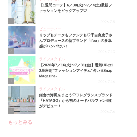
【1週間コーデ】6／30(火)〜7／4(土)最新フ
ァッションをピックアップ♡
2
2026.7.8
ビューティー
リップもチークもファンデも♡千吉良恵子さ
んプロデュースの新ブランド「ifoo」の多幸
感がハンパない！
3
2026.7.10
ライフスタイル
【2026年7／16(火)〜7／31(金)】運気UPの1
2星座別“ファッションアイテム”占い-itSnap
Magazine-
4
2026.7.16
ライフスタイル
鎌倉の海風をまとう♡フレグランスブランド
「HATAGO」から初のオードパルファン4種
がデビュー！
5
2026.7.6
もっとみる