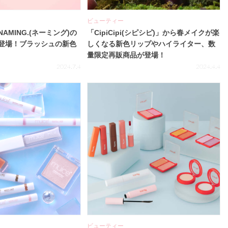
ビューティー
AMING.(ネーミング)の
「CipiCipi(シピシピ)」から春メイクが楽
登場！ブラッシュの新色
しくなる新色リップやハイライター、数
量限定再販商品が登場！
2024.7.4
2024.4.4
ビューティー