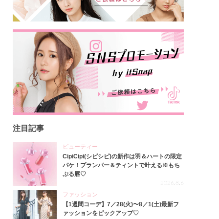
注目記事
ビューティー
CipiCipi(シピシピ)の新作は羽＆ハートの限定
パケ！プランパー＆ティントで叶える※もち
ぷる唇♡
2026.8.6
ファッション
【1週間コーデ】7／28(火)〜8／1(土)最新フ
ァッションをピックアップ♡