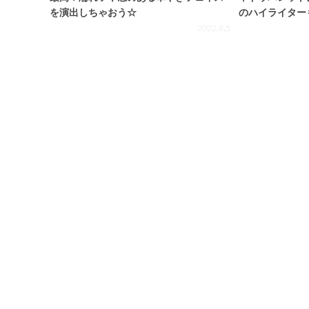
を演出しちゃおう☆
のハイライター
実！
2022.8.5