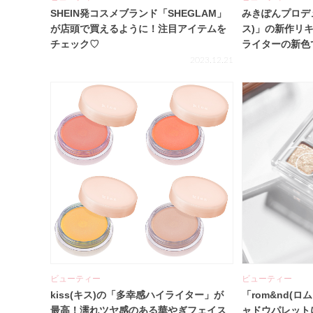
SHEIN発コスメブランド「SHEGLAM」
みきぽんプロデュ
が店頭で買えるように！注目アイテムを
ス)」の新作リ
チェック♡
ライターの新色
2023.12.21
ビューティー
ビューティー
kiss(キス)の「多幸感ハイライター」が
「rom&nd(ロ
最高！濡れツヤ感のある華やぎフェイス
ャドウパレット