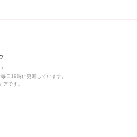
♡
破！
毎日19時に更新しています。
ィアです。