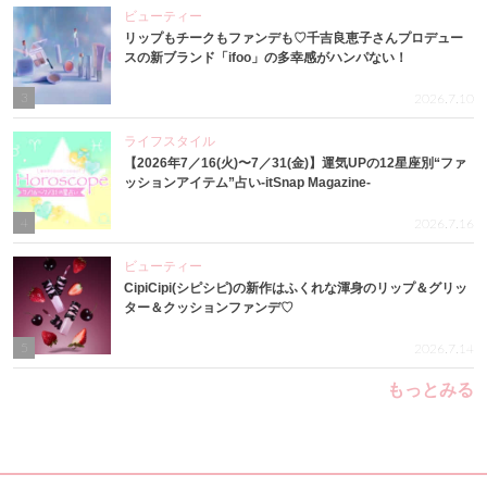
ビューティー
リップもチークもファンデも♡千吉良恵子さんプロデュー
スの新ブランド「ifoo」の多幸感がハンパない！
3
2026.7.10
ライフスタイル
【2026年7／16(火)〜7／31(金)】運気UPの12星座別“ファ
ッションアイテム”占い-itSnap Magazine-
4
2026.7.16
ビューティー
CipiCipi(シピシピ)の新作はふくれな渾身のリップ＆グリッ
ター＆クッションファンデ♡
5
2026.7.14
もっとみる