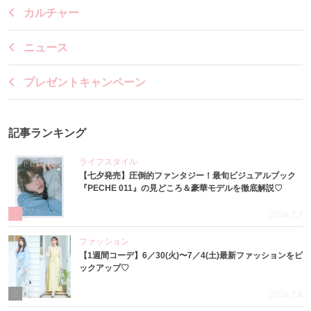
カルチャー
ニュース
プレゼントキャンペーン
記事ランキング
ライフスタイル
【七夕発売】圧倒的ファンタジー！最旬ビジュアルブック
『PECHE 011』の見どころ＆豪華モデルを徹底解説♡
1
2026.7.7
ファッション
【1週間コーデ】6／30(火)〜7／4(土)最新ファッションをピ
ックアップ♡
2
2026.7.8