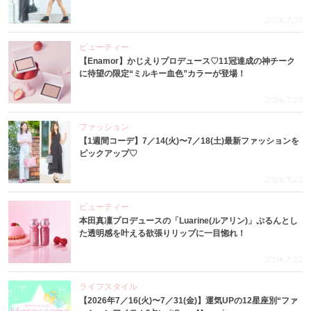
2026.7.29
ビューティー
【Enamor】かじえりプロデュース♡11冠達成の神チーク
に待望の限定“ミルキー血色”カラーが登場！
2026.7.27
ファッション
【1週間コーデ】7／14(火)〜7／18(土)最新ファッションを
ピックアップ♡
2026.7.23
ビューティー
本田真凜プロデュースの「Luarine(ルアリン)」ぷるんとし
た透明感を叶える欲張りリップに一目惚れ！
2026.7.22
ライフスタイル
【2026年7／16(火)〜7／31(金)】運気UPの12星座別“ファ