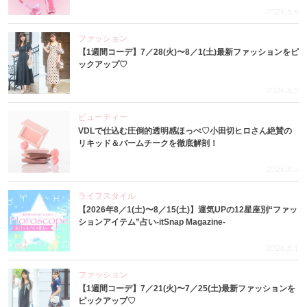
2026.8.6
ファッション
【1週間コーデ】7／28(火)〜8／1(土)最新ファッションをピ
ックアップ♡
2026.8.5
ビューティー
VDLで仕込む圧倒的透明感ほっぺ♡小田切ヒロさん絶賛の
リキッド＆バームチークを徹底解剖！
2026.8.4
ライフスタイル
【2026年8／1(土)〜8／15(土)】運気UPの12星座別“ファッ
ションアイテム”占い-itSnap Magazine-
2026.8.1
ファッション
【1週間コーデ】7／21(火)〜7／25(土)最新ファッションを
ピックアップ♡