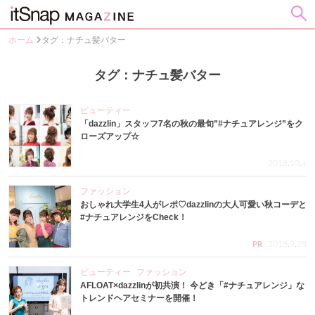
ホーム
タグ：ナチュ髪バター
タグ：ナチュ髪バター
ビューティー
「dazzlin」スタッフ7名の秋の最旬”#ナチュアレンジ”をク
ローズアップ☆
2018.10.4
ファッション
おしゃれ大学生4人がレポ♡dazzlinの大人可愛い秋コーデと
#ナチュアレンジをCheck！
2018.9.28
PR
ビューティー
ファッション
AFLOAT×dazzlinが初共演！ 今どき「#ナチュアレンジ」な
トレンドヘアセミナーを開催！