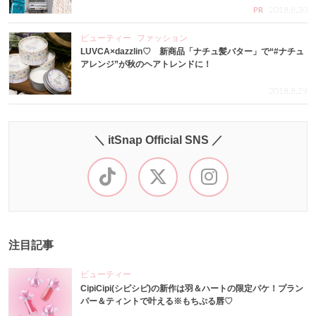
2018.8.30
PR
ビューティー
ファッション
LUVCA×dazzlin♡ 新商品「ナチュ髪バター」で“#ナチュ
アレンジ”が秋のヘアトレンドに！
2018.8.29
＼ itSnap Official SNS ／
注目記事
ビューティー
CipiCipi(シピシピ)の新作は羽＆ハートの限定パケ！プラン
パー＆ティントで叶える※もちぷる唇♡