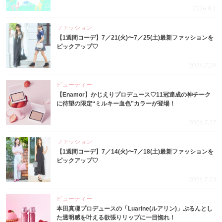
2026.8.1
ファッション
【1週間コーデ】7／21(火)〜7／25(土)最新ファッションを
ピックアップ♡
2026.7.29
ビューティー
【Enamor】かじえりプロデュース♡11冠達成の神チーク
に待望の限定“ミルキー血色”カラーが登場！
2026.7.27
ファッション
【1週間コーデ】7／14(火)〜7／18(土)最新ファッションを
ピックアップ♡
2026.7.23
ビューティー
本田真凜プロデュースの「Luarine(ルアリン)」ぷるんとし
た透明感を叶える欲張りリップに一目惚れ！