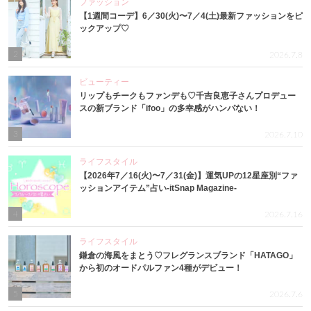
ファッション
【1週間コーデ】6／30(火)〜7／4(土)最新ファッションをピ
ックアップ♡
2
2026.7.8
ビューティー
リップもチークもファンデも♡千吉良恵子さんプロデュー
スの新ブランド「ifoo」の多幸感がハンパない！
3
2026.7.10
ライフスタイル
【2026年7／16(火)〜7／31(金)】運気UPの12星座別“ファ
ッションアイテム”占い-itSnap Magazine-
4
2026.7.16
ライフスタイル
鎌倉の海風をまとう♡フレグランスブランド「HATAGO」
から初のオードパルファン4種がデビュー！
5
2026.7.6