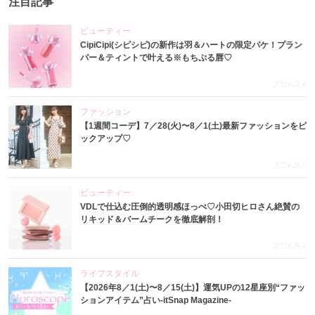
注目記事
ビューティー
CipiCipi(シピシピ)の新作は羽＆ハートの限定パケ！プラン
パー＆ティントで叶える※もちぷる唇♡
2026.8.6
ファッション
【1週間コーデ】7／28(火)〜8／1(土)最新ファッションをピ
ックアップ♡
2026.8.5
ビューティー
VDLで仕込む圧倒的透明感ほっぺ♡小田切ヒロさん絶賛の
リキッド＆バームチークを徹底解剖！
2026.8.4
ライフスタイル
【2026年8／1(土)〜8／15(土)】運気UPの12星座別“ファッ
ションアイテム”占い-itSnap Magazine-