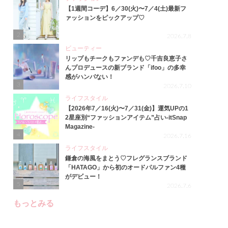
【1週間コーデ】6／30(火)〜7／4(土)最新フ
ァッションをピックアップ♡
2
2026.7.8
ビューティー
リップもチークもファンデも♡千吉良恵子さ
んプロデュースの新ブランド「ifoo」の多幸
感がハンパない！
3
2026.7.10
ライフスタイル
【2026年7／16(火)〜7／31(金)】運気UPの1
2星座別“ファッションアイテム”占い-itSnap
Magazine-
4
2026.7.16
ライフスタイル
鎌倉の海風をまとう♡フレグランスブランド
「HATAGO」から初のオードパルファン4種
がデビュー！
5
2026.7.6
もっとみる