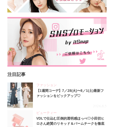
注目記事
ファッション
【1週間コーデ】7／28(火)〜8／1(土)最新フ
ァッションをピックアップ♡
2026.8.5
ビューティー
VDLで仕込む圧倒的透明感ほっぺ♡小田切ヒ
ロさん絶賛のリキッド＆バームチークを徹底