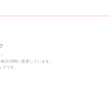
♡
破！
毎日19時に更新しています。
ィアです。