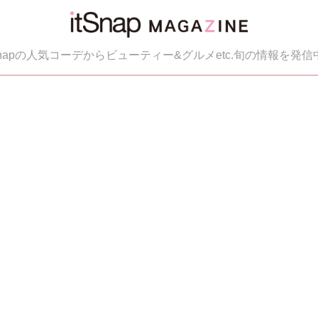
tSnapの人気コーデからビューティー&グルメetc.旬の情報を発信