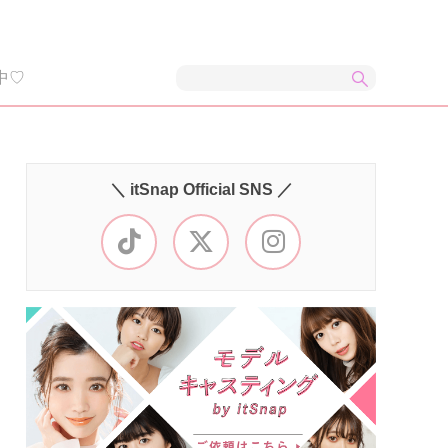
中♡
＼ itSnap Official SNS ／