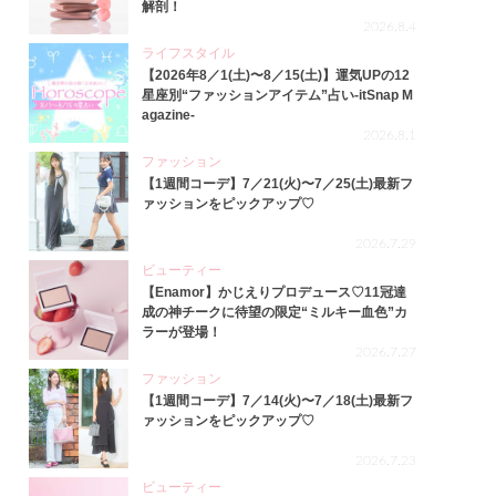
解剖！
2026.8.4
ライフスタイル
【2026年8／1(土)〜8／15(土)】運気UPの12
星座別“ファッションアイテム”占い-itSnap M
agazine-
2026.8.1
ファッション
【1週間コーデ】7／21(火)〜7／25(土)最新フ
ァッションをピックアップ♡
2026.7.29
ビューティー
【Enamor】かじえりプロデュース♡11冠達
成の神チークに待望の限定“ミルキー血色”カ
ラーが登場！
2026.7.27
ファッション
【1週間コーデ】7／14(火)〜7／18(土)最新フ
ァッションをピックアップ♡
2026.7.23
ビューティー