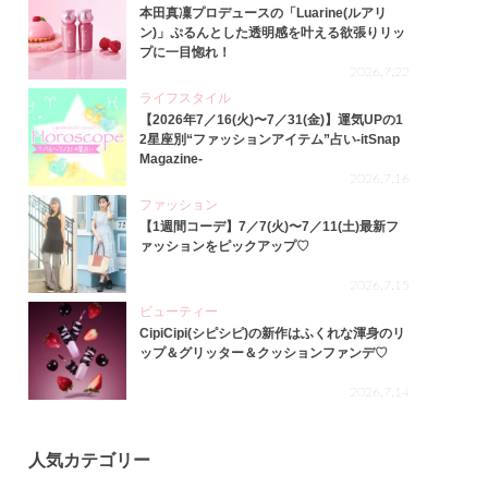
本田真凜プロデュースの「Luarine(ルアリ
ン)」ぷるんとした透明感を叶える欲張りリッ
プに一目惚れ！
2026.7.22
ライフスタイル
【2026年7／16(火)〜7／31(金)】運気UPの1
2星座別“ファッションアイテム”占い-itSnap
Magazine-
2026.7.16
ファッション
【1週間コーデ】7／7(火)〜7／11(土)最新フ
ァッションをピックアップ♡
2026.7.15
ビューティー
CipiCipi(シピシピ)の新作はふくれな渾身のリ
ップ＆グリッター＆クッションファンデ♡
2026.7.14
人気カテゴリー