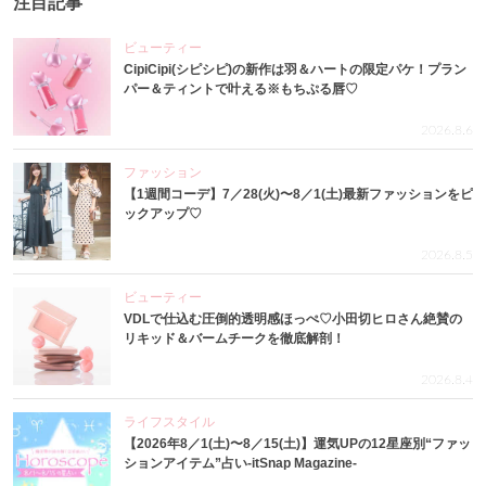
注目記事
ビューティー
CipiCipi(シピシピ)の新作は羽＆ハートの限定パケ！プラン
パー＆ティントで叶える※もちぷる唇♡
2026.8.6
ファッション
【1週間コーデ】7／28(火)〜8／1(土)最新ファッションをピ
ックアップ♡
2026.8.5
ビューティー
VDLで仕込む圧倒的透明感ほっぺ♡小田切ヒロさん絶賛の
リキッド＆バームチークを徹底解剖！
2026.8.4
ライフスタイル
【2026年8／1(土)〜8／15(土)】運気UPの12星座別“ファッ
ションアイテム”占い-itSnap Magazine-