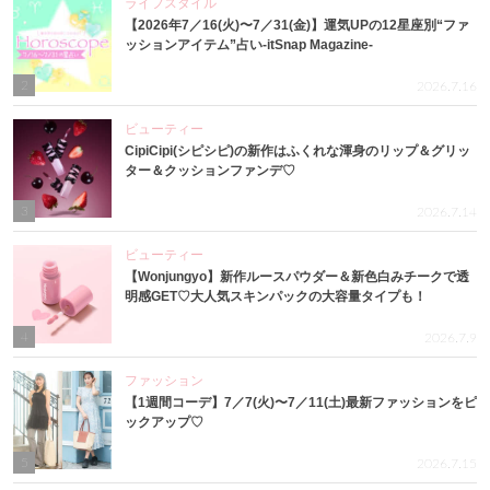
ライフスタイル
【2026年7／16(火)〜7／31(金)】運気UPの12星座別“ファ
ッションアイテム”占い-itSnap Magazine-
2
2026.7.16
ビューティー
CipiCipi(シピシピ)の新作はふくれな渾身のリップ＆グリッ
ター＆クッションファンデ♡
3
2026.7.14
ビューティー
【Wonjungyo】新作ルースパウダー＆新色白みチークで透
明感GET♡大人気スキンパックの大容量タイプも！
4
2026.7.9
ファッション
【1週間コーデ】7／7(火)〜7／11(土)最新ファッションをピ
ックアップ♡
5
2026.7.15