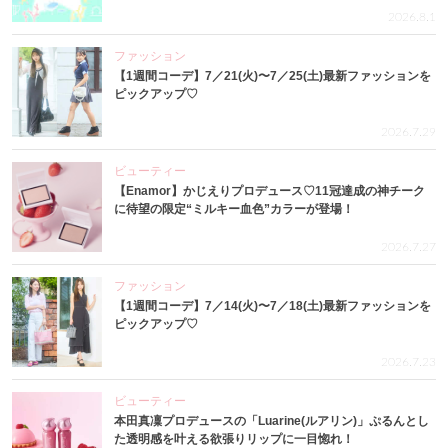
2026.8.1
ファッション
【1週間コーデ】7／21(火)〜7／25(土)最新ファッションを
ピックアップ♡
2026.7.29
ビューティー
【Enamor】かじえりプロデュース♡11冠達成の神チーク
に待望の限定“ミルキー血色”カラーが登場！
2026.7.27
ファッション
【1週間コーデ】7／14(火)〜7／18(土)最新ファッションを
ピックアップ♡
2026.7.23
ビューティー
本田真凜プロデュースの「Luarine(ルアリン)」ぷるんとし
た透明感を叶える欲張りリップに一目惚れ！