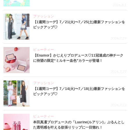
2026.8.1
ファッション
【1週間コーデ】7／21(火)〜7／25(土)最新ファッションを
ピックアップ♡
2026.7.29
ビューティー
【Enamor】かじえりプロデュース♡11冠達成の神チーク
に待望の限定“ミルキー血色”カラーが登場！
2026.7.27
ファッション
【1週間コーデ】7／14(火)〜7／18(土)最新ファッションを
ピックアップ♡
2026.7.23
ビューティー
本田真凜プロデュースの「Luarine(ルアリン)」ぷるんとし
た透明感を叶える欲張りリップに一目惚れ！