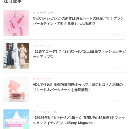
注目記事
ビューティー
CipiCipi(シピシピ)の新作は羽＆ハートの限定パケ！プラン
パー＆ティントで叶える※もちぷる唇♡
2026.8.6
ファッション
【1週間コーデ】7／28(火)〜8／1(土)最新ファッションをピ
ックアップ♡
2026.8.5
ビューティー
VDLで仕込む圧倒的透明感ほっぺ♡小田切ヒロさん絶賛の
リキッド＆バームチークを徹底解剖！
2026.8.4
ライフスタイル
【2026年8／1(土)〜8／15(土)】運気UPの12星座別“ファッ
ションアイテム”占い-itSnap Magazine-