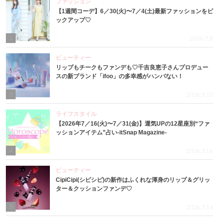
ファッション
【1週間コーデ】6／30(火)〜7／4(土)最新ファッションをピ
ックアップ♡
2
2026.7.8
ビューティー
リップもチークもファンデも♡千吉良恵子さんプロデュー
スの新ブランド「ifoo」の多幸感がハンパない！
3
2026.7.10
ライフスタイル
【2026年7／16(火)〜7／31(金)】運気UPの12星座別“ファ
ッションアイテム”占い-itSnap Magazine-
4
2026.7.16
ビューティー
CipiCipi(シピシピ)の新作はふくれな渾身のリップ＆グリッ
ター＆クッションファンデ♡
5
2026.7.14