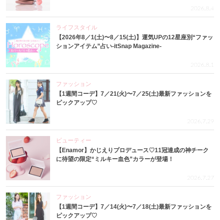
2026.8.4
ライフスタイル
【2026年8／1(土)〜8／15(土)】運気UPの12星座別“ファッ
ションアイテム”占い-itSnap Magazine-
2026.8.1
ファッション
【1週間コーデ】7／21(火)〜7／25(土)最新ファッションを
ピックアップ♡
2026.7.29
ビューティー
【Enamor】かじえりプロデュース♡11冠達成の神チーク
に待望の限定“ミルキー血色”カラーが登場！
2026.7.27
ファッション
【1週間コーデ】7／14(火)〜7／18(土)最新ファッションを
ピックアップ♡