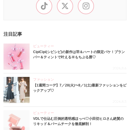
注目記事
ビューティー
CipiCipi(シピシピ)の新作は羽＆ハートの限定パケ！プラン
パー＆ティントで叶える※もちぷる唇♡
2026.8.6
ファッション
【1週間コーデ】7／28(火)〜8／1(土)最新ファッションをピ
ックアップ♡
2026.8.5
ビューティー
VDLで仕込む圧倒的透明感ほっぺ♡小田切ヒロさん絶賛の
リキッド＆バームチークを徹底解剖！