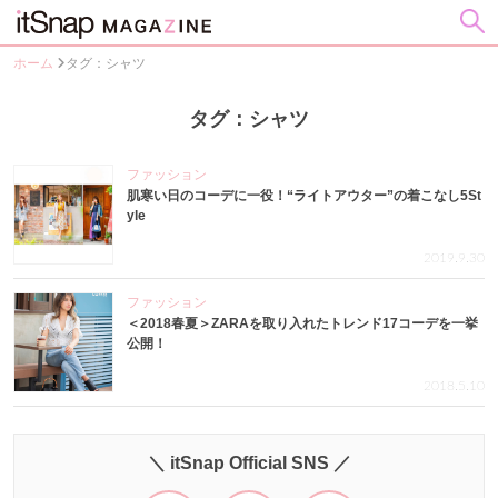
ホーム
タグ：シャツ
タグ：シャツ
ファッション
肌寒い日のコーデに一役！“ライトアウター”の着こなし5St
yle
2019.9.30
ファッション
＜2018春夏＞ZARAを取り入れたトレンド17コーデを一挙
公開！
2018.5.10
＼ itSnap Official SNS ／