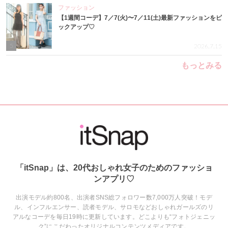
ファッション
【1週間コーデ】7／7(火)〜7／11(土)最新ファッションをピ
ックアップ♡
5
2026.7.15
もっとみる
「itSnap」は、20代おしゃれ女子のためのファッショ
ンアプリ♡
出演モデル約800名、出演者SNS総フォロワー数7,000万人突破！モデ
ル、インフルエンサー、読者モデル、サロモなどおしゃれガールズのリ
アルなコーデを毎日19時に更新しています。どこよりも“フォトジェニッ
ク”にこだわったオリジナルコンテンツメディアです。