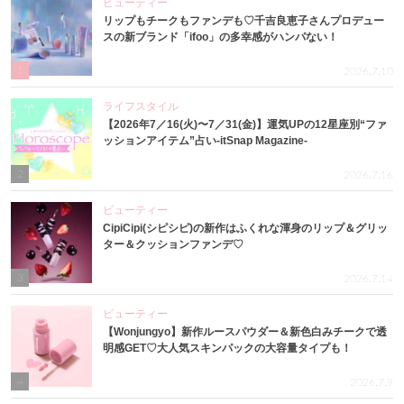
ビューティー
リップもチークもファンデも♡千吉良恵子さんプロデュー
スの新ブランド「ifoo」の多幸感がハンパない！
1
2026.7.10
ライフスタイル
【2026年7／16(火)〜7／31(金)】運気UPの12星座別“ファ
ッションアイテム”占い-itSnap Magazine-
2
2026.7.16
ビューティー
CipiCipi(シピシピ)の新作はふくれな渾身のリップ＆グリッ
ター＆クッションファンデ♡
3
2026.7.14
ビューティー
【Wonjungyo】新作ルースパウダー＆新色白みチークで透
明感GET♡大人気スキンパックの大容量タイプも！
4
2026.7.9