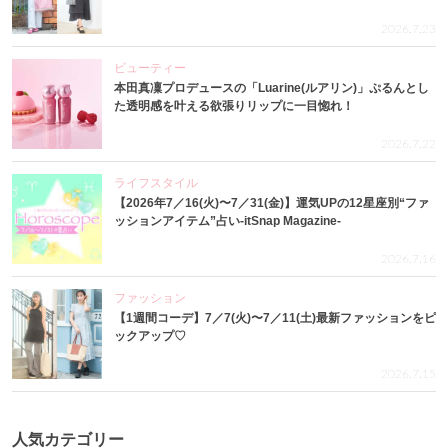
2026.7.23
ビューティー
本田真凜プロデュースの「Luarine(ルアリン)」ぷるんとし
た透明感を叶える欲張りリップに一目惚れ！
2026.7.22
ライフスタイル
【2026年7／16(火)〜7／31(金)】運気UPの12星座別“ファ
ッションアイテム”占い-itSnap Magazine-
2026.7.16
ファッション
【1週間コーデ】7／7(火)〜7／11(土)最新ファッションをピ
ックアップ♡
2026.7.15
人気カテゴリー