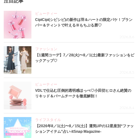
注目記事
ビューティー
CipiCipi(シピシピ)の新作は羽＆ハートの限定パケ！プラン
パー＆ティントで叶える※もちぷる唇♡
2026.8.6
ファッション
【1週間コーデ】7／28(火)〜8／1(土)最新ファッションをピ
ックアップ♡
2026.8.5
ビューティー
VDLで仕込む圧倒的透明感ほっぺ♡小田切ヒロさん絶賛の
リキッド＆バームチークを徹底解剖！
2026.8.4
ライフスタイル
【2026年8／1(土)〜8／15(土)】運気UPの12星座別“ファッ
ションアイテム”占い-itSnap Magazine-