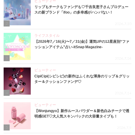
ビューティー
リップもチークもファンデも♡千吉良恵子さんプロデュー
スの新ブランド「ifoo」の多幸感がハンパない！
2
2026.7.10
ライフスタイル
【2026年7／16(火)〜7／31(金)】運気UPの12星座別“ファ
ッションアイテム”占い-itSnap Magazine-
3
2026.7.16
ビューティー
CipiCipi(シピシピ)の新作はふくれな渾身のリップ＆グリッ
ター＆クッションファンデ♡
4
2026.7.14
ビューティー
【Wonjungyo】新作ルースパウダー＆新色白みチークで透
明感GET♡大人気スキンパックの大容量タイプも！
5
2026.7.9