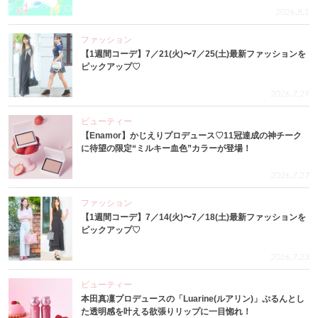
2026.8.1
ファッション
【1週間コーデ】7／21(火)〜7／25(土)最新ファッションを
ピックアップ♡
2026.7.29
ビューティー
【Enamor】かじえりプロデュース♡11冠達成の神チーク
に待望の限定“ミルキー血色”カラーが登場！
2026.7.27
ファッション
【1週間コーデ】7／14(火)〜7／18(土)最新ファッションを
ピックアップ♡
2026.7.23
ビューティー
本田真凜プロデュースの「Luarine(ルアリン)」ぷるんとし
た透明感を叶える欲張りリップに一目惚れ！