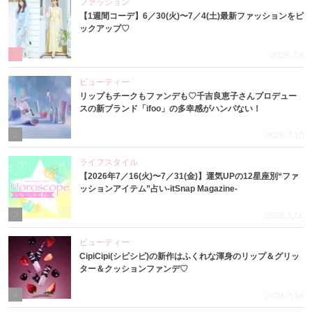
ファッション
【1週間コーデ】6／30(火)〜7／4(土)最新ファッションをピ
ックアップ♡
1
2026.7.8
ビューティー
リップもチークもファンデも♡千吉良恵子さんプロデュー
スの新ブランド「ifoo」の多幸感がハンパない！
2
2026.7.10
ライフスタイル
【2026年7／16(火)〜7／31(金)】運気UPの12星座別“ファ
ッションアイテム”占い-itSnap Magazine-
3
2026.7.16
ビューティー
CipiCipi(シピシピ)の新作はふくれな渾身のリップ＆グリッ
ター＆クッションファンデ♡
4
2026.7.14