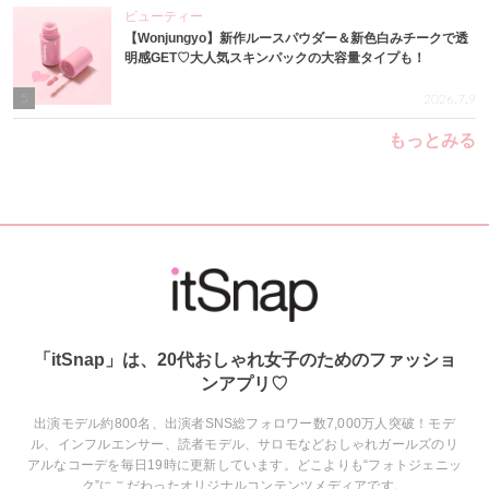
ビューティー
【Wonjungyo】新作ルースパウダー＆新色白みチークで透
明感GET♡大人気スキンパックの大容量タイプも！
5
2026.7.9
もっとみる
「itSnap」は、20代おしゃれ女子のためのファッショ
ンアプリ♡
出演モデル約800名、出演者SNS総フォロワー数7,000万人突破！モデ
ル、インフルエンサー、読者モデル、サロモなどおしゃれガールズのリ
アルなコーデを毎日19時に更新しています。どこよりも“フォトジェニッ
ク”にこだわったオリジナルコンテンツメディアです。