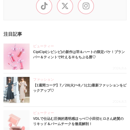
注目記事
ビューティー
CipiCipi(シピシピ)の新作は羽＆ハートの限定パケ！プラン
パー＆ティントで叶える※もちぷる唇♡
2026.8.6
ファッション
【1週間コーデ】7／28(火)〜8／1(土)最新ファッションをピ
ックアップ♡
2026.8.5
ビューティー
VDLで仕込む圧倒的透明感ほっぺ♡小田切ヒロさん絶賛の
リキッド＆バームチークを徹底解剖！