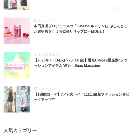
2026.7.23
ビューティー
本田真凜プロデュースの「Luarine(ルアリン)」ぷるんとし
た透明感を叶える欲張りリップに一目惚れ！
2026.7.22
ライフスタイル
【2026年7／16(火)〜7／31(金)】運気UPの12星座別“ファ
ッションアイテム”占い-itSnap Magazine-
2026.7.16
ファッション
【1週間コーデ】7／7(火)〜7／11(土)最新ファッションをピ
ックアップ♡
2026.7.15
人気カテゴリー