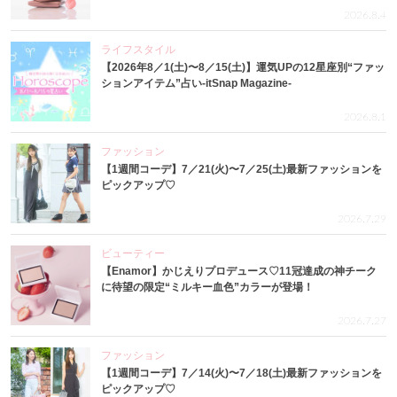
2026.8.4
ライフスタイル
【2026年8／1(土)〜8／15(土)】運気UPの12星座別“ファッ
ションアイテム”占い-itSnap Magazine-
2026.8.1
ファッション
【1週間コーデ】7／21(火)〜7／25(土)最新ファッションを
ピックアップ♡
2026.7.29
ビューティー
【Enamor】かじえりプロデュース♡11冠達成の神チーク
に待望の限定“ミルキー血色”カラーが登場！
2026.7.27
ファッション
【1週間コーデ】7／14(火)〜7／18(土)最新ファッションを
ピックアップ♡