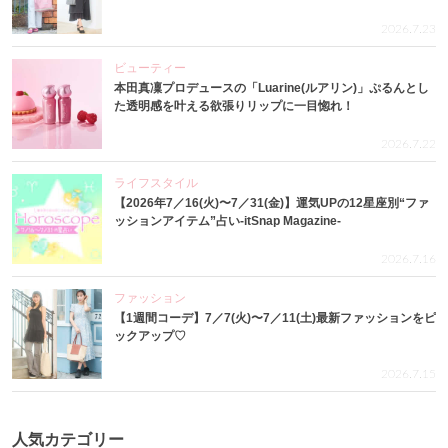
2026.7.23
ビューティー
本田真凜プロデュースの「Luarine(ルアリン)」ぷるんとし
た透明感を叶える欲張りリップに一目惚れ！
2026.7.22
ライフスタイル
【2026年7／16(火)〜7／31(金)】運気UPの12星座別“ファ
ッションアイテム”占い-itSnap Magazine-
2026.7.16
ファッション
【1週間コーデ】7／7(火)〜7／11(土)最新ファッションをピ
ックアップ♡
2026.7.15
人気カテゴリー