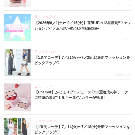
2026.8.4
ライフスタイル
【2026年8／1(土)〜8／15(土)】運気UPの12星座別“ファッ
ションアイテム”占い-itSnap Magazine-
2026.8.1
ファッション
【1週間コーデ】7／21(火)〜7／25(土)最新ファッションを
ピックアップ♡
2026.7.29
ビューティー
【Enamor】かじえりプロデュース♡11冠達成の神チーク
に待望の限定“ミルキー血色”カラーが登場！
2026.7.27
ファッション
【1週間コーデ】7／14(火)〜7／18(土)最新ファッションを
ピックアップ♡