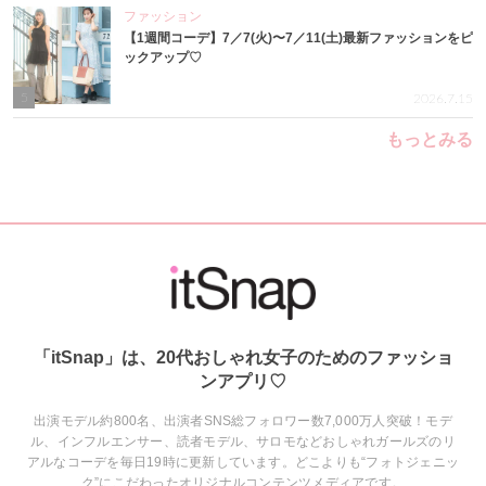
ファッション
【1週間コーデ】7／7(火)〜7／11(土)最新ファッションをピ
ックアップ♡
5
2026.7.15
もっとみる
「itSnap」は、20代おしゃれ女子のためのファッショ
ンアプリ♡
出演モデル約800名、出演者SNS総フォロワー数7,000万人突破！モデ
ル、インフルエンサー、読者モデル、サロモなどおしゃれガールズのリ
アルなコーデを毎日19時に更新しています。どこよりも“フォトジェニッ
ク”にこだわったオリジナルコンテンツメディアです。