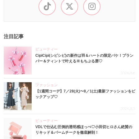
注目記事
ビューティー
CipiCipi(シピシピ)の新作は羽＆ハートの限定パケ！プラン
パー＆ティントで叶える※もちぷる唇♡
2026.8.6
ファッション
【1週間コーデ】7／28(火)〜8／1(土)最新ファッションをピ
ックアップ♡
2026.8.5
ビューティー
VDLで仕込む圧倒的透明感ほっぺ♡小田切ヒロさん絶賛の
リキッド＆バームチークを徹底解剖！