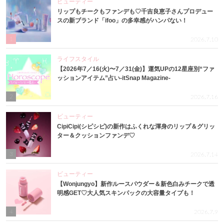
ビューティー
リップもチークもファンデも♡千吉良恵子さんプロデュー
スの新ブランド「ifoo」の多幸感がハンパない！
1
2026.7.10
ライフスタイル
【2026年7／16(火)〜7／31(金)】運気UPの12星座別“ファ
ッションアイテム”占い-itSnap Magazine-
2
2026.7.16
ビューティー
CipiCipi(シピシピ)の新作はふくれな渾身のリップ＆グリッ
ター＆クッションファンデ♡
3
2026.7.14
ビューティー
【Wonjungyo】新作ルースパウダー＆新色白みチークで透
明感GET♡大人気スキンパックの大容量タイプも！
4
2026.7.9