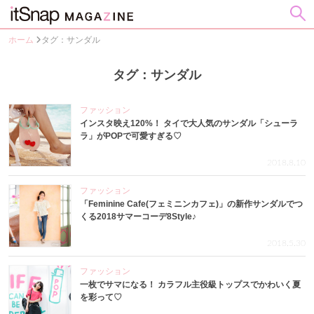
ホーム
タグ：サンダル
タグ：サンダル
ファッション
インスタ映え120%！ タイで大人気のサンダル「シューラ
ラ」がPOPで可愛すぎる♡
2018.8.10
ファッション
「Feminine Cafe(フェミニンカフェ)」の新作サンダルでつ
くる2018サマーコーデ8Style♪
2018.5.30
ファッション
一枚でサマになる！ カラフル主役級トップスでかわいく夏
を彩って♡