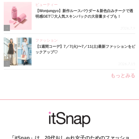
ビューティー
【Wonjungyo】新作ルースパウダー＆新色白みチークで透
明感GET♡大人気スキンパックの大容量タイプも！
4
2026.7.9
ファッション
【1週間コーデ】7／7(火)〜7／11(土)最新ファッションをピ
ックアップ♡
5
2026.7.15
もっとみる
「itSnap」は、20代おしゃれ女子のためのファッショ