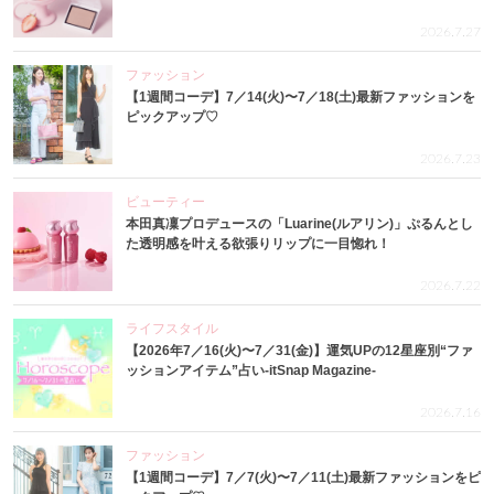
2026.7.27
ファッション
【1週間コーデ】7／14(火)〜7／18(土)最新ファッションを
ピックアップ♡
2026.7.23
ビューティー
本田真凜プロデュースの「Luarine(ルアリン)」ぷるんとし
た透明感を叶える欲張りリップに一目惚れ！
2026.7.22
ライフスタイル
【2026年7／16(火)〜7／31(金)】運気UPの12星座別“ファ
ッションアイテム”占い-itSnap Magazine-
2026.7.16
ファッション
【1週間コーデ】7／7(火)〜7／11(土)最新ファッションをピ