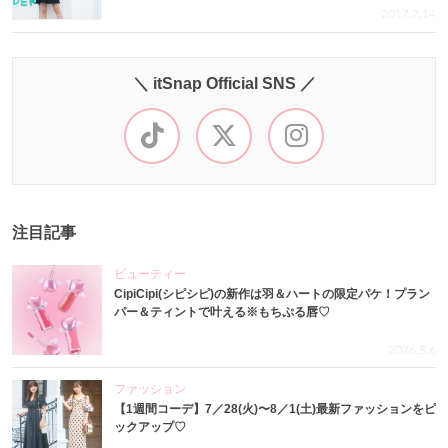
2017.7.14
＼ itSnap Official SNS ／
注目記事
ビューティー
CipiCipi(シピシピ)の新作は羽＆ハートの限定パケ！プラン
パー＆ティントで叶える※もちぷる唇♡
2026.8.6
ファッション
【1週間コーデ】7／28(火)〜8／1(土)最新ファッションをピ
ックアップ♡