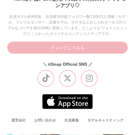
ンアプリ♡
出演モデル約800名、出演者SNS総フォロワー数7,000万人突破！モデ
ル、インフルエンサー、読者モデル、サロモなどおしゃれガールズのリ
アルなコーデを毎日19時に更新しています。どこよりも“フォトジェニッ
ク”にこだわったオリジナルコンテンツメディアです。
チェックしてみる
＼ itSnap Official SNS ／
運営会社
お問い合わせ
社員募集
モデルキャスティング