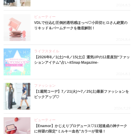
2026.8.5
ビューティー
VDLで仕込む圧倒的透明感ほっぺ♡小田切ヒロさん絶賛の
リキッド＆バームチークを徹底解剖！
2026.8.4
ライフスタイル
【2026年8／1(土)〜8／15(土)】運気UPの12星座別“ファッ
ションアイテム”占い-itSnap Magazine-
2026.8.1
ファッション
【1週間コーデ】7／21(火)〜7／25(土)最新ファッションを
ピックアップ♡
2026.7.29
ビューティー
【Enamor】かじえりプロデュース♡11冠達成の神チーク
に待望の限定“ミルキー血色”カラーが登場！