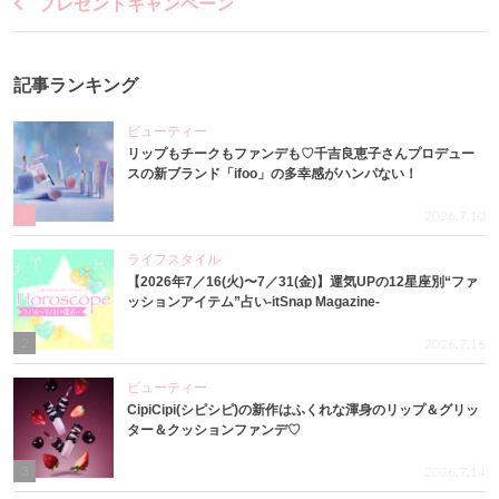
プレゼントキャンペーン
記事ランキング
ビューティー
リップもチークもファンデも♡千吉良恵子さんプロデュー
スの新ブランド「ifoo」の多幸感がハンパない！
1
2026.7.10
ライフスタイル
【2026年7／16(火)〜7／31(金)】運気UPの12星座別“ファ
ッションアイテム”占い-itSnap Magazine-
2
2026.7.16
ビューティー
CipiCipi(シピシピ)の新作はふくれな渾身のリップ＆グリッ
ター＆クッションファンデ♡
3
2026.7.14