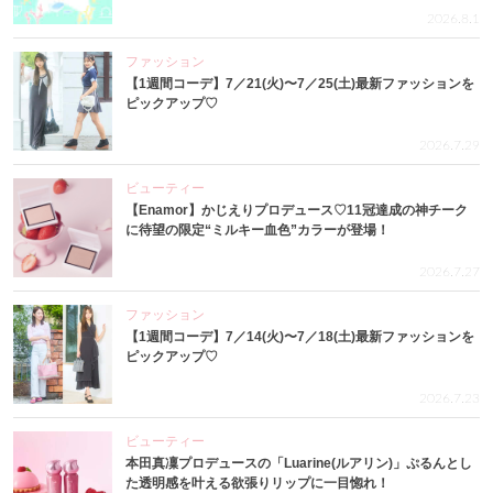
2026.8.1
ファッション
【1週間コーデ】7／21(火)〜7／25(土)最新ファッションを
ピックアップ♡
2026.7.29
ビューティー
【Enamor】かじえりプロデュース♡11冠達成の神チーク
に待望の限定“ミルキー血色”カラーが登場！
2026.7.27
ファッション
【1週間コーデ】7／14(火)〜7／18(土)最新ファッションを
ピックアップ♡
2026.7.23
ビューティー
本田真凜プロデュースの「Luarine(ルアリン)」ぷるんとし
た透明感を叶える欲張りリップに一目惚れ！