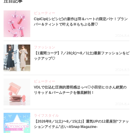
注目記事
ビューティー
CipiCipi(シピシピ)の新作は羽＆ハートの限定パケ！プラン
パー＆ティントで叶える※もちぷる唇♡
2026.8.6
ファッション
【1週間コーデ】7／28(火)〜8／1(土)最新ファッションをピ
ックアップ♡
2026.8.5
ビューティー
VDLで仕込む圧倒的透明感ほっぺ♡小田切ヒロさん絶賛の
リキッド＆バームチークを徹底解剖！
2026.8.4
ライフスタイル
【2026年8／1(土)〜8／15(土)】運気UPの12星座別“ファッ
ションアイテム”占い-itSnap Magazine-