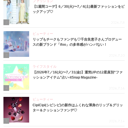
ファッション
【1週間コーデ】6／30(火)〜7／4(土)最新ファッションをピ
ックアップ♡
2
2026.7.8
ビューティー
リップもチークもファンデも♡千吉良恵子さんプロデュー
スの新ブランド「ifoo」の多幸感がハンパない！
3
2026.7.10
ライフスタイル
【2026年7／16(火)〜7／31(金)】運気UPの12星座別“ファ
ッションアイテム”占い-itSnap Magazine-
4
2026.7.16
ビューティー
CipiCipi(シピシピ)の新作はふくれな渾身のリップ＆グリッ
ター＆クッションファンデ♡
5
2026.7.14