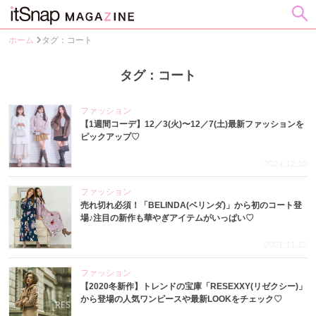
ホーム
タグ：コート
タグ：コート
ファッション
【1週間コーデ】12／3(火)〜12／7(土)最新ファッションを
ピックアップ♡
2024.12.10
ファッション
売れ切れ必須！「BELINDA(ベリンダ)」から初のコート登
場♪注目の新作も華やぎアイテムがいっぱい♡
2021.11.12
ファッション
【2020冬新作】トレンドの宝庫「RESEXXY(リゼクシー)」
から登場の人気ワンピースや最新LOOKをチェック♡