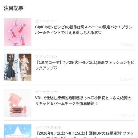
注目記事
ビューティー
CipiCipi(シピシピ)の新作は羽＆ハートの限定パケ！プラン
パー＆ティントで叶える※もちぷる唇♡
2026.8.6
ファッション
【1週間コーデ】7／28(火)〜8／1(土)最新ファッションをピ
ックアップ♡
2026.8.5
ビューティー
VDLで仕込む圧倒的透明感ほっぺ♡小田切ヒロさん絶賛の
リキッド＆バームチークを徹底解剖！
2026.8.4
ライフスタイル
【2026年8／1(土)〜8／15(土)】運気UPの12星座別“ファッ