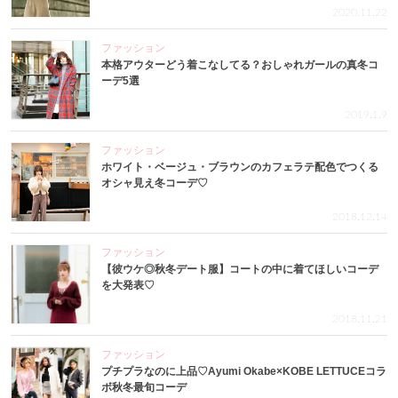
2020.11.22
ファッション
本格アウターどう着こなしてる？おしゃれガールの真冬コ
ーデ5選
2019.1.9
ファッション
ホワイト・ベージュ・ブラウンのカフェラテ配色でつくる
オシャ見え冬コーデ♡
2018.12.14
ファッション
【彼ウケ◎秋冬デート服】コートの中に着てほしいコーデ
を大発表♡
2018.11.21
ファッション
プチプラなのに上品♡Ayumi Okabe×KOBE LETTUCEコラ
ボ秋冬最旬コーデ