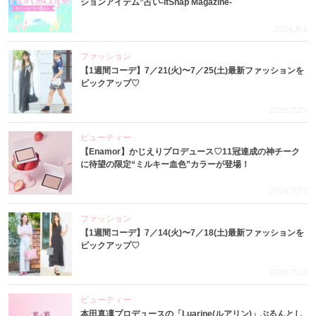
ションアイテム”占い-itSnap Magazine-
2026.8.1
ファッション
【1週間コーデ】7／21(火)〜7／25(土)最新ファッションを
ピックアップ♡
2026.7.29
ビューティー
【Enamor】かじえりプロデュース♡11冠達成の神チーク
に待望の限定“ミルキー血色”カラーが登場！
2026.7.27
ファッション
【1週間コーデ】7／14(火)〜7／18(土)最新ファッションを
ピックアップ♡
2026.7.23
ビューティー
本田真凜プロデュースの「Luarine(ルアリン)」ぷるんとし