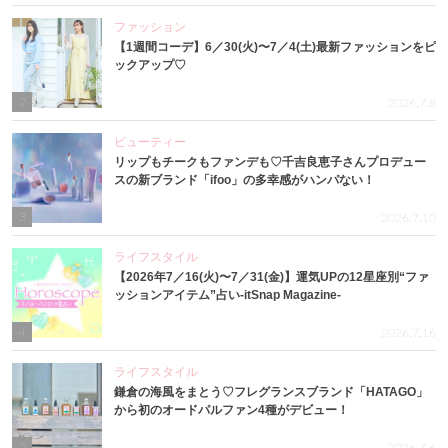
ファッション
【1週間コーデ】6／30(火)〜7／4(土)最新ファッションをピ
ックアップ♡
2
2026.7.8
ビューティー
リップもチークもファンデも♡千吉良恵子さんプロデュー
スの新ブランド「ifoo」の多幸感がハンパない！
3
2026.7.10
ライフスタイル
【2026年7／16(火)〜7／31(金)】運気UPの12星座別“ファ
ッションアイテム”占い-itSnap Magazine-
4
2026.7.16
ライフスタイル
鎌倉の海風をまとう♡フレグランスブランド「HATAGO」
から初のオードパルファン4種がデビュー！
5