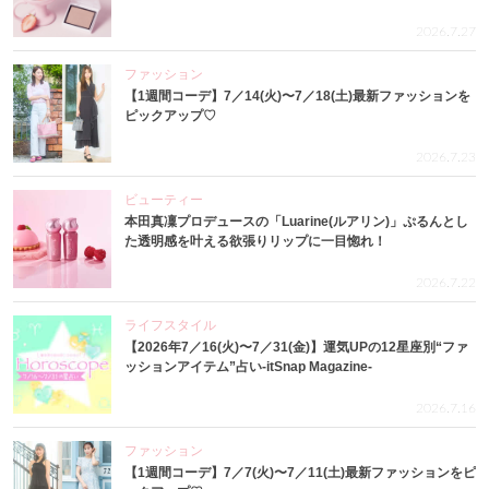
2026.7.27
ファッション
【1週間コーデ】7／14(火)〜7／18(土)最新ファッションを
ピックアップ♡
2026.7.23
ビューティー
本田真凜プロデュースの「Luarine(ルアリン)」ぷるんとし
た透明感を叶える欲張りリップに一目惚れ！
2026.7.22
ライフスタイル
【2026年7／16(火)〜7／31(金)】運気UPの12星座別“ファ
ッションアイテム”占い-itSnap Magazine-
2026.7.16
ファッション
【1週間コーデ】7／7(火)〜7／11(土)最新ファッションをピ