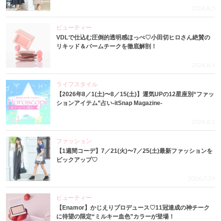
2026.8.5
ビューティー
VDLで仕込む圧倒的透明感ほっぺ♡小田切ヒロさん絶賛の
リキッド＆バームチークを徹底解剖！
2026.8.4
ライフスタイル
【2026年8／1(土)〜8／15(土)】運気UPの12星座別“ファッ
ションアイテム”占い-itSnap Magazine-
2026.8.1
ファッション
【1週間コーデ】7／21(火)〜7／25(土)最新ファッションを
ピックアップ♡
2026.7.29
ビューティー
【Enamor】かじえりプロデュース♡11冠達成の神チーク
に待望の限定“ミルキー血色”カラーが登場！