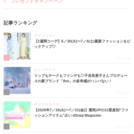
プレゼントキャンペーン
記事ランキング
ファッション
【1週間コーデ】6／30(火)〜7／4(土)最新ファッションをピ
ックアップ♡
1
2026.7.8
ビューティー
リップもチークもファンデも♡千吉良恵子さんプロデュー
スの新ブランド「ifoo」の多幸感がハンパない！
2
2026.7.10
ライフスタイル
【2026年7／16(火)〜7／31(金)】運気UPの12星座別“ファ
ッションアイテム”占い-itSnap Magazine-
3
2026.7.16