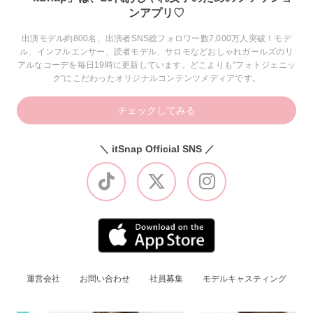
ンアプリ♡
出演モデル約800名、出演者SNS総フォロワー数7,000万人突破！モデ
ル、インフルエンサー、読者モデル、サロモなどおしゃれガールズのリ
アルなコーデを毎日19時に更新しています。どこよりも“フォトジェニッ
ク”にこだわったオリジナルコンテンツメディアです。
チェックしてみる
＼ itSnap Official SNS ／
運営会社
お問い合わせ
社員募集
モデルキャスティング