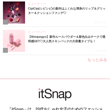
ビューティー
CipiCipi(シピシピ)の新作はふくれな渾身のリップ＆グリッ
ター＆クッションファンデ♡
4
2026.7.14
ビューティー
【Wonjungyo】新作ルースパウダー＆新色白みチークで透
明感GET♡大人気スキンパックの大容量タイプも！
5
2026.7.9
もっとみる
「itSnap」は、20代おしゃれ女子のためのファッショ