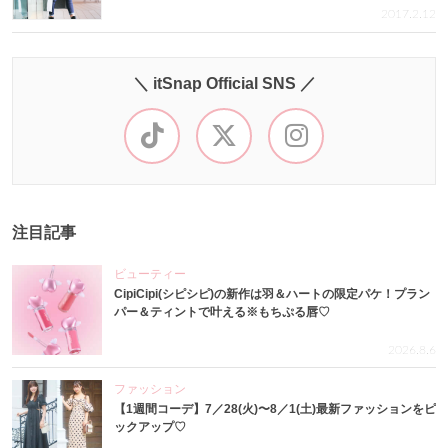
2017.2.12
＼ itSnap Official SNS ／
注目記事
ビューティー
CipiCipi(シピシピ)の新作は羽＆ハートの限定パケ！プラン
パー＆ティントで叶える※もちぷる唇♡
2026.8.6
ファッション
【1週間コーデ】7／28(火)〜8／1(土)最新ファッションをピ
ックアップ♡