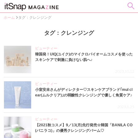
ホーム
タグ：クレンジング
タグ：クレンジング
ビューティー
韓国発！UIQ(ユイク)のマイクロバイオームコスメを使った
スキンケアで刺激に負けない肌へ♪
2023.10.12
ビューティー
小室安未さんがディレクター♡スキンケアブランド｢mul cl
ear(ムルクリア)｣の弱酸性クレンジングで優しく角質ケア♪
2023.1.25
ビューティー
【2021秋コスメ】9／13(月)先行発売☆韓国「BANILA CO
(バニラコ)」の優秀クレンジングバーム♡