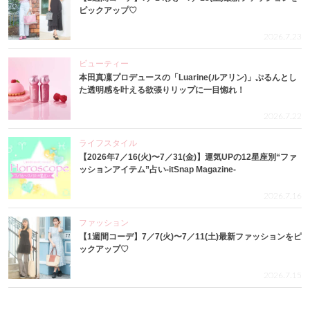
ピックアップ♡
2026.7.23
ビューティー
本田真凜プロデュースの「Luarine(ルアリン)」ぷるんとし
た透明感を叶える欲張りリップに一目惚れ！
2026.7.22
ライフスタイル
【2026年7／16(火)〜7／31(金)】運気UPの12星座別“ファ
ッションアイテム”占い-itSnap Magazine-
2026.7.16
ファッション
【1週間コーデ】7／7(火)〜7／11(土)最新ファッションをピ
ックアップ♡
2026.7.15