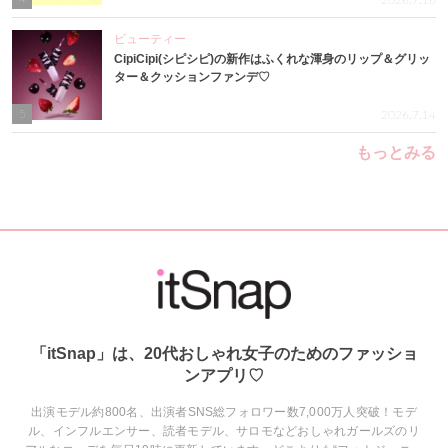
2026.7.16
ビューティー
CipiCipi(シピシピ)の新作はふくれな渾身のリップ＆グリッ
ター＆クッションファンデ♡
5
2026.7.14
もっとみる
「itSnap」は、20代おしゃれ女子のためのファッショ
ンアプリ♡
出演モデル約800名、出演者SNS総フォロワー数7,000万人突破！モデ
ル、インフルエンサー、読者モデル、サロモなどおしゃれガールズのリ