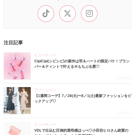
注目記事
ビューティー
CipiCipi(シピシピ)の新作は羽＆ハートの限定パケ！プラン
パー＆ティントで叶える※もちぷる唇♡
2026.8.6
ファッション
【1週間コーデ】7／28(火)〜8／1(土)最新ファッションをピ
ックアップ♡
2026.8.5
ビューティー
VDLで仕込む圧倒的透明感ほっぺ♡小田切ヒロさん絶賛の