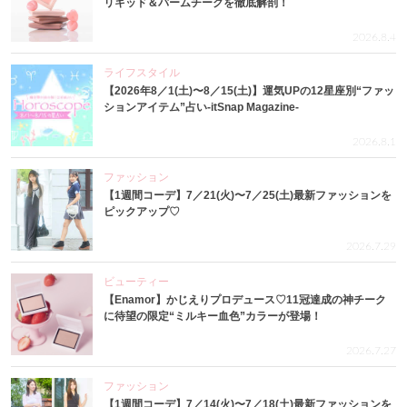
リキッド＆バームチークを徹底解剖！
2026.8.4
ライフスタイル
【2026年8／1(土)〜8／15(土)】運気UPの12星座別“ファッ
ションアイテム”占い-itSnap Magazine-
2026.8.1
ファッション
【1週間コーデ】7／21(火)〜7／25(土)最新ファッションを
ピックアップ♡
2026.7.29
ビューティー
【Enamor】かじえりプロデュース♡11冠達成の神チーク
に待望の限定“ミルキー血色”カラーが登場！
2026.7.27
ファッション
【1週間コーデ】7／14(火)〜7／18(土)最新ファッションを