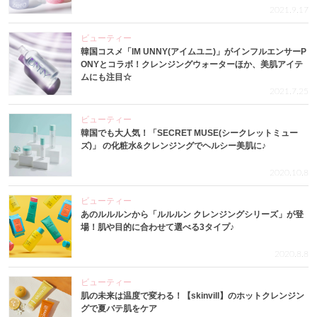
2021.9.17
ビューティー
韓国コスメ「IM UNNY(アイムユニ)」がインフルエンサーP
ONYとコラボ！クレンジングウォーターほか、美肌アイテ
ムにも注目☆
2021.7.25
ビューティー
韓国でも大人気！「SECRET MUSE(シークレットミュー
ズ)」 の化粧水&クレンジングでヘルシー美肌に♪
2020.10.8
ビューティー
あのルルルンから「ルルルン クレンジングシリーズ」が登
場！肌や目的に合わせて選べる3タイプ♪
2020.8.8
ビューティー
肌の未来は温度で変わる！【skinvill】のホットクレンジン
グで夏バテ肌をケア