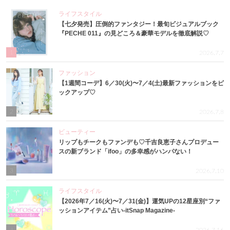
ライフスタイル
【七夕発売】圧倒的ファンタジー！最旬ビジュアルブック
『PECHE 011』の見どころ＆豪華モデルを徹底解説♡
1
2026.7.7
ファッション
【1週間コーデ】6／30(火)〜7／4(土)最新ファッションをピ
ックアップ♡
2
2026.7.8
ビューティー
リップもチークもファンデも♡千吉良恵子さんプロデュー
スの新ブランド「ifoo」の多幸感がハンパない！
3
2026.7.10
ライフスタイル
【2026年7／16(火)〜7／31(金)】運気UPの12星座別“ファ
ッションアイテム”占い-itSnap Magazine-
4