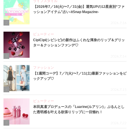
ライフスタイル
【2026年7／16(火)〜7／31(金)】運気UPの12星座別“ファ
ッションアイテム”占い-itSnap Magazine-
2
2026.7.16
ビューティー
CipiCipi(シピシピ)の新作はふくれな渾身のリップ＆グリッ
ター＆クッションファンデ♡
3
2026.7.14
ファッション
【1週間コーデ】7／7(火)〜7／11(土)最新ファッションをピ
ックアップ♡
4
2026.7.15
ビューティー
本田真凜プロデュースの「Luarine(ルアリン)」ぷるんとし
た透明感を叶える欲張りリップに一目惚れ！
5
2026.7.22