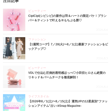
注目記事
ビューティー
CipiCipi(シピシピ)の新作は羽＆ハートの限定パケ！プラン
パー＆ティントで叶える※もちぷる唇♡
2026.8.6
ファッション
【1週間コーデ】7／28(火)〜8／1(土)最新ファッションをピ
ックアップ♡
2026.8.5
ビューティー
VDLで仕込む圧倒的透明感ほっぺ♡小田切ヒロさん絶賛の
リキッド＆バームチークを徹底解剖！
2026.8.4
ライフスタイル
【2026年8／1(土)〜8／15(土)】運気UPの12星座別“ファッ
ションアイテム”占い-itSnap Magazine-