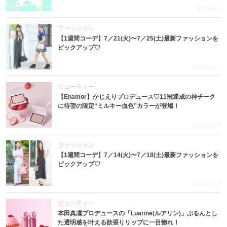
2026.8.1
ファッション
【1週間コーデ】7／21(火)〜7／25(土)最新ファッションを
ピックアップ♡
2026.7.29
ビューティー
【Enamor】かじえりプロデュース♡11冠達成の神チーク
に待望の限定“ミルキー血色”カラーが登場！
2026.7.27
ファッション
【1週間コーデ】7／14(火)〜7／18(土)最新ファッションを
ピックアップ♡
2026.7.23
ビューティー
本田真凜プロデュースの「Luarine(ルアリン)」ぷるんとし
た透明感を叶える欲張りリップに一目惚れ！