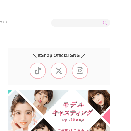
中♡
＼ itSnap Official SNS ／