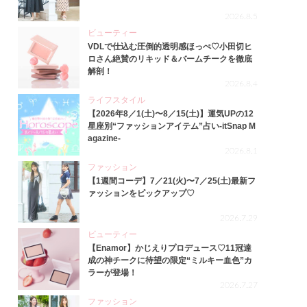
2026.8.5
ビューティー
VDLで仕込む圧倒的透明感ほっぺ♡小田切ヒ
ロさん絶賛のリキッド＆バームチークを徹底
解剖！
2026.8.4
ライフスタイル
【2026年8／1(土)〜8／15(土)】運気UPの12
星座別“ファッションアイテム”占い-itSnap M
agazine-
2026.8.1
ファッション
【1週間コーデ】7／21(火)〜7／25(土)最新フ
ァッションをピックアップ♡
2026.7.29
ビューティー
【Enamor】かじえりプロデュース♡11冠達
成の神チークに待望の限定“ミルキー血色”カ
ラーが登場！
2026.7.27
ファッション