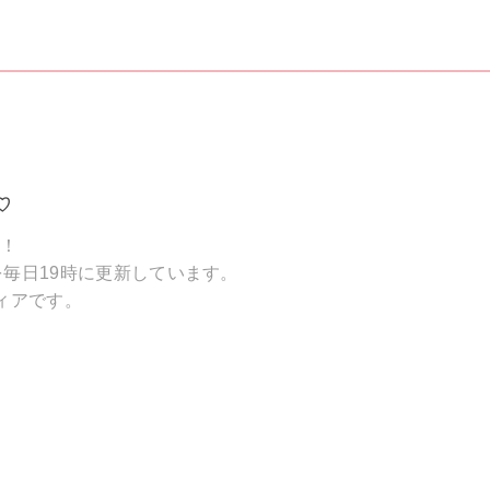
♡
破！
毎日19時に更新しています。
ィアです。