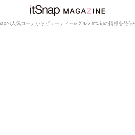
tSnapの人気コーデからビューティー&グルメetc.旬の情報を発信