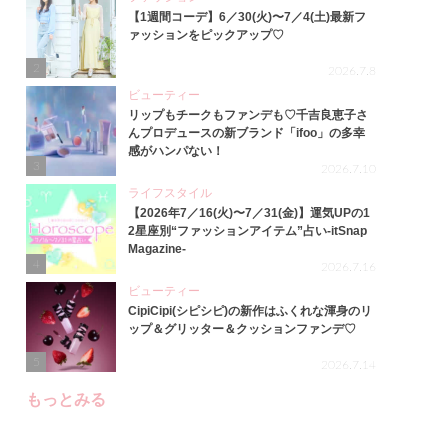
【1週間コーデ】6／30(火)〜7／4(土)最新フ
ァッションをピックアップ♡
2
2026.7.8
ビューティー
リップもチークもファンデも♡千吉良恵子さ
んプロデュースの新ブランド「ifoo」の多幸
感がハンパない！
3
2026.7.10
ライフスタイル
【2026年7／16(火)〜7／31(金)】運気UPの1
2星座別“ファッションアイテム”占い-itSnap
Magazine-
4
2026.7.16
ビューティー
CipiCipi(シピシピ)の新作はふくれな渾身のリ
ップ＆グリッター＆クッションファンデ♡
5
2026.7.14
もっとみる