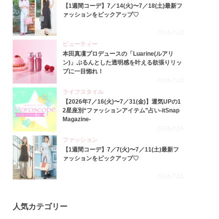
【1週間コーデ】7／14(火)〜7／18(土)最新フ
ァッションをピックアップ♡
2026.7.23
ビューティー
本田真凜プロデュースの「Luarine(ルアリ
ン)」ぷるんとした透明感を叶える欲張りリッ
プに一目惚れ！
2026.7.22
ライフスタイル
【2026年7／16(火)〜7／31(金)】運気UPの1
2星座別“ファッションアイテム”占い-itSnap
Magazine-
2026.7.16
ファッション
【1週間コーデ】7／7(火)〜7／11(土)最新フ
ァッションをピックアップ♡
2026.7.15
人気カテゴリー