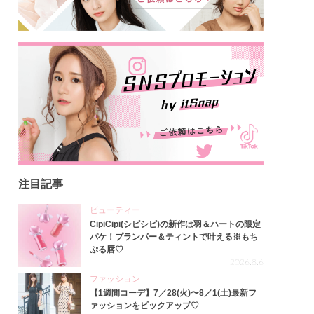
注目記事
ビューティー
CipiCipi(シピシピ)の新作は羽＆ハートの限定
パケ！プランパー＆ティントで叶える※もち
ぷる唇♡
2026.8.6
ファッション
【1週間コーデ】7／28(火)〜8／1(土)最新フ
ァッションをピックアップ♡