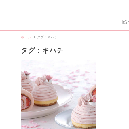
i
ホーム
タグ：キハチ
タグ：キハチ