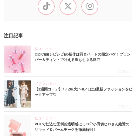
注目記事
ビューティー
CipiCipi(シピシピ)の新作は羽＆ハートの限定パケ！プラン
パー＆ティントで叶える※もちぷる唇♡
2026.8.6
ファッション
【1週間コーデ】7／28(火)〜8／1(土)最新ファッションをピ
ックアップ♡
2026.8.5
ビューティー
VDLで仕込む圧倒的透明感ほっぺ♡小田切ヒロさん絶賛の
リキッド＆バームチークを徹底解剖！