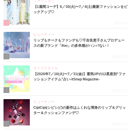
ファッション
【1週間コーデ】6／30(火)〜7／4(土)最新ファッションをピ
ックアップ♡
1
2026.7.8
ビューティー
リップもチークもファンデも♡千吉良恵子さんプロデュー
スの新ブランド「ifoo」の多幸感がハンパない！
2
2026.7.10
ライフスタイル
【2026年7／16(火)〜7／31(金)】運気UPの12星座別“ファ
ッションアイテム”占い-itSnap Magazine-
3
2026.7.16
ビューティー
CipiCipi(シピシピ)の新作はふくれな渾身のリップ＆グリッ
ター＆クッションファンデ♡
4
2026.7.14