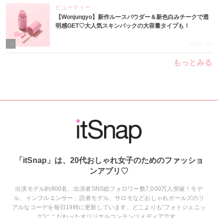
ビューティー
【Wonjungyo】新作ルースパウダー＆新色白みチークで透
明感GET♡大人気スキンパックの大容量タイプも！
5
2026.7.9
もっとみる
「itSnap」は、20代おしゃれ女子のためのファッショ
ンアプリ♡
出演モデル約800名、出演者SNS総フォロワー数7,000万人突破！モデ
ル、インフルエンサー、読者モデル、サロモなどおしゃれガールズのリ
アルなコーデを毎日19時に更新しています。どこよりも“フォトジェニッ
ク”にこだわったオリジナルコンテンツメディアです。