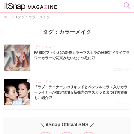
ホーム
タグ：カラーメイク
タグ：カラーメイク
ビューティー
FASIO(ファシオ)の新作カラーマスカラの秋限定ドライフラ
ワーカラーで花束みたいなまつ毛に♡
2022.9.29
ビューティー
「ラブ・ライナー」のリキッドとペンシルにラメ入りカラ
ーライナーが限定登場☆新発売のマスカラ＆まつげ美容液
もご紹介♡
2020.6.7
＼ itSnap Official SNS ／