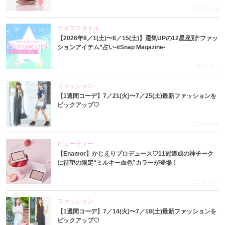
2026.8.4
ライフスタイル
【2026年8／1(土)〜8／15(土)】運気UPの12星座別“ファッ
ションアイテム”占い-itSnap Magazine-
2026.8.1
ファッション
【1週間コーデ】7／21(火)〜7／25(土)最新ファッションを
ピックアップ♡
2026.7.29
ビューティー
【Enamor】かじえりプロデュース♡11冠達成の神チーク
に待望の限定“ミルキー血色”カラーが登場！
2026.7.27
ファッション
【1週間コーデ】7／14(火)〜7／18(土)最新ファッションを
ピックアップ♡