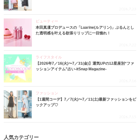
2026.7.23
ビューティー
本田真凜プロデュースの「Luarine(ルアリン)」ぷるんとし
た透明感を叶える欲張りリップに一目惚れ！
2026.7.22
ライフスタイル
【2026年7／16(火)〜7／31(金)】運気UPの12星座別“ファ
ッションアイテム”占い-itSnap Magazine-
2026.7.16
ファッション
【1週間コーデ】7／7(火)〜7／11(土)最新ファッションをピ
ックアップ♡
2026.7.15
人気カテゴリー