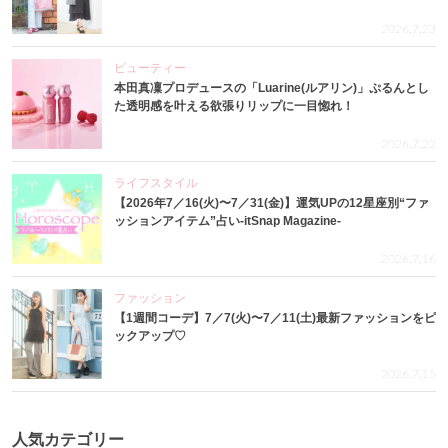
2026.7.23
ビューティー
本田真凜プロデュースの「Luarine(ルアリン)」ぷるんとし
た透明感を叶える欲張りリップに一目惚れ！
2026.7.22
ライフスタイル
【2026年7／16(火)〜7／31(金)】運気UPの12星座別“ファ
ッションアイテム”占い-itSnap Magazine-
2026.7.16
ファッション
【1週間コーデ】7／7(火)〜7／11(土)最新ファッションをピ
ックアップ♡
2026.7.15
人気カテゴリー