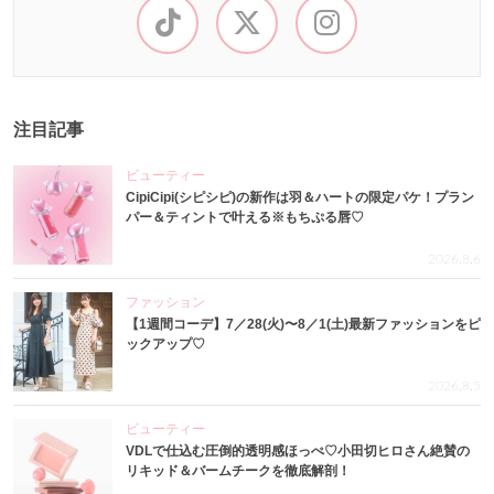
注目記事
ビューティー
CipiCipi(シピシピ)の新作は羽＆ハートの限定パケ！プラン
パー＆ティントで叶える※もちぷる唇♡
2026.8.6
ファッション
【1週間コーデ】7／28(火)〜8／1(土)最新ファッションをピ
ックアップ♡
2026.8.5
ビューティー
VDLで仕込む圧倒的透明感ほっぺ♡小田切ヒロさん絶賛の
リキッド＆バームチークを徹底解剖！