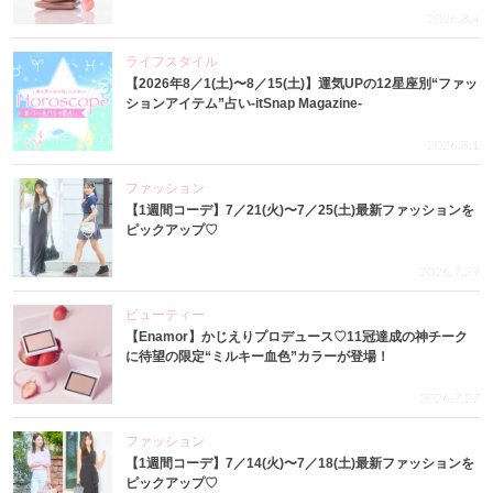
2026.8.4
ライフスタイル
【2026年8／1(土)〜8／15(土)】運気UPの12星座別“ファッ
ションアイテム”占い-itSnap Magazine-
2026.8.1
ファッション
【1週間コーデ】7／21(火)〜7／25(土)最新ファッションを
ピックアップ♡
2026.7.29
ビューティー
【Enamor】かじえりプロデュース♡11冠達成の神チーク
に待望の限定“ミルキー血色”カラーが登場！
2026.7.27
ファッション
【1週間コーデ】7／14(火)〜7／18(土)最新ファッションを
ピックアップ♡