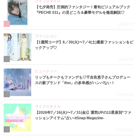
ライフスタイル
【七夕発売】圧倒的ファンタジー！最旬ビジュアルブック
『PECHE 011』の見どころ＆豪華モデルを徹底解説♡
1
2026.7.7
ファッション
【1週間コーデ】6／30(火)〜7／4(土)最新ファッションをピ
ックアップ♡
2
2026.7.8
ビューティー
リップもチークもファンデも♡千吉良恵子さんプロデュー
スの新ブランド「ifoo」の多幸感がハンパない！
3
2026.7.10
ライフスタイル
【2026年7／16(火)〜7／31(金)】運気UPの12星座別“ファ
ッションアイテム”占い-itSnap Magazine-
4
2026.7.16