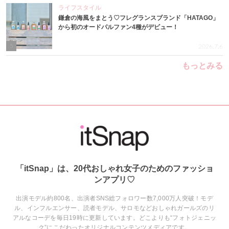
ライフスタイル
鎌倉の海風をまとう♡フレグランスブランド「HATAGO」
から初のオードパルファン4種がデビュー！
5
2026.7.6
もっとみる
「itSnap」は、20代おしゃれ女子のためのファッショ
ンアプリ♡
出演モデル約800名、出演者SNS総フォロワー数7,000万人突破！モデ
ル、インフルエンサー、読者モデル、サロモなどおしゃれガールズのリ
アルなコーデを毎日19時に更新しています。どこよりも“フォトジェニッ
ク”にこだわったオリジナルコンテンツメディアです。