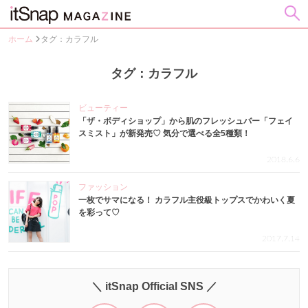
ホーム
タグ：カラフル
タグ：カラフル
ビューティー
「ザ・ボディショップ」から肌のフレッシュバー「フェイ
スミスト」が新発売♡ 気分で選べる全5種類！
2018.6.6
ファッション
一枚でサマになる！ カラフル主役級トップスでかわいく夏
を彩って♡
2017.7.14
＼ itSnap Official SNS ／