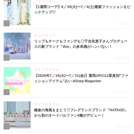
ファッション
【1週間コーデ】6／30(火)〜7／4(土)最新ファッションをピ
ックアップ♡
2
2026.7.8
ビューティー
リップもチークもファンデも♡千吉良恵子さんプロデュー
スの新ブランド「ifoo」の多幸感がハンパない！
3
2026.7.10
ライフスタイル
【2026年7／16(火)〜7／31(金)】運気UPの12星座別“ファ
ッションアイテム”占い-itSnap Magazine-
4
2026.7.16
ライフスタイル
鎌倉の海風をまとう♡フレグランスブランド「HATAGO」
から初のオードパルファン4種がデビュー！
5
2026.7.6