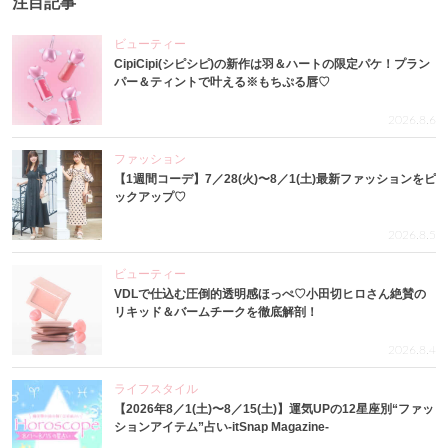
注目記事
ビューティー
CipiCipi(シピシピ)の新作は羽＆ハートの限定パケ！プラン
パー＆ティントで叶える※もちぷる唇♡
2026.8.6
ファッション
【1週間コーデ】7／28(火)〜8／1(土)最新ファッションをピ
ックアップ♡
2026.8.5
ビューティー
VDLで仕込む圧倒的透明感ほっぺ♡小田切ヒロさん絶賛の
リキッド＆バームチークを徹底解剖！
2026.8.4
ライフスタイル
【2026年8／1(土)〜8／15(土)】運気UPの12星座別“ファッ
ションアイテム”占い-itSnap Magazine-