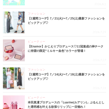
2026.8.1
ファッション
【1週間コーデ】7／21(火)〜7／25(土)最新ファッションを
ピックアップ♡
2026.7.29
ビューティー
【Enamor】かじえりプロデュース♡11冠達成の神チーク
に待望の限定“ミルキー血色”カラーが登場！
2026.7.27
ファッション
【1週間コーデ】7／14(火)〜7／18(土)最新ファッションを
ピックアップ♡
2026.7.23
ビューティー
本田真凜プロデュースの「Luarine(ルアリン)」ぷるんとし
た透明感を叶える欲張りリップに一目惚れ！