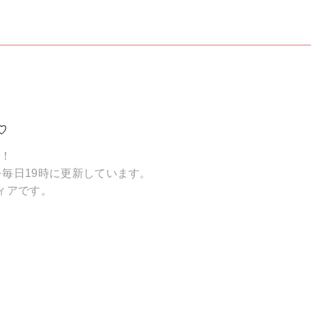
♡
破！
毎日19時に更新しています。
ィアです。