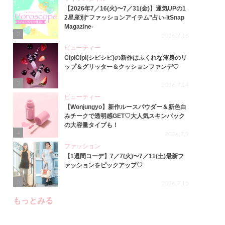
【2026年7／16(火)〜7／31(金)】運気UPの1
2星座別“ファッションアイテム”占い-itSnap
Magazine-
2
2026.7.16
ビューティー
CipiCipi(シピシピ)の新作はふくれな渾身のリ
ップ＆グリッター＆クッションファンデ♡
3
2026.7.14
ビューティー
【Wonjungyo】新作ルースパウダー＆新色白
みチークで透明感GET♡大人気スキンパック
の大容量タイプも！
4
2026.7.9
ファッション
【1週間コーデ】7／7(火)〜7／11(土)最新フ
ァッションをピックアップ♡
5
2026.7.15
もっとみる