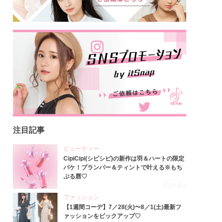
注目記事
ビューティー
CipiCipi(シピシピ)の新作は羽＆ハートの限定
パケ！プランパー＆ティントで叶える※もち
ぷる唇♡
2026.8.6
ファッション
【1週間コーデ】7／28(火)〜8／1(土)最新フ
ァッションをピックアップ♡