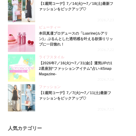
【1週間コーデ】7／14(火)〜7／18(土)最新フ
ァッションをピックアップ♡
2026.7.23
ビューティー
本田真凜プロデュースの「Luarine(ルアリ
ン)」ぷるんとした透明感を叶える欲張りリッ
プに一目惚れ！
2026.7.22
ライフスタイル
【2026年7／16(火)〜7／31(金)】運気UPの1
2星座別“ファッションアイテム”占い-itSnap
Magazine-
2026.7.16
ファッション
【1週間コーデ】7／7(火)〜7／11(土)最新フ
ァッションをピックアップ♡
2026.7.15
人気カテゴリー