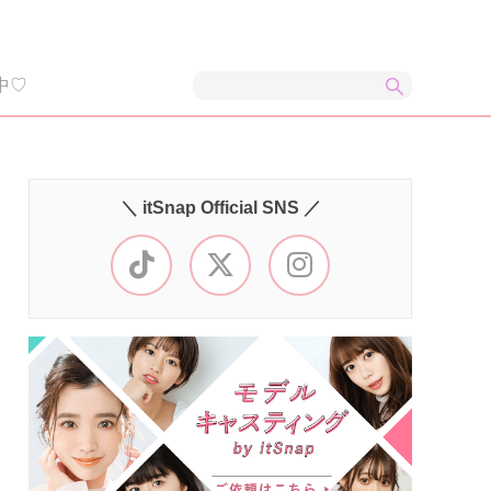
中♡
＼ itSnap Official SNS ／