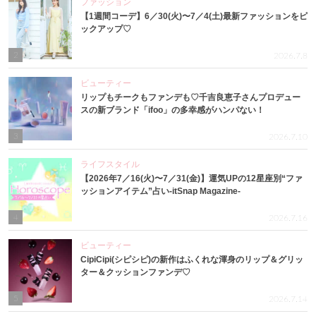
ファッション
【1週間コーデ】6／30(火)〜7／4(土)最新ファッションをピ
ックアップ♡
2
2026.7.8
ビューティー
リップもチークもファンデも♡千吉良恵子さんプロデュー
スの新ブランド「ifoo」の多幸感がハンパない！
3
2026.7.10
ライフスタイル
【2026年7／16(火)〜7／31(金)】運気UPの12星座別“ファ
ッションアイテム”占い-itSnap Magazine-
4
2026.7.16
ビューティー
CipiCipi(シピシピ)の新作はふくれな渾身のリップ＆グリッ
ター＆クッションファンデ♡
5
2026.7.14