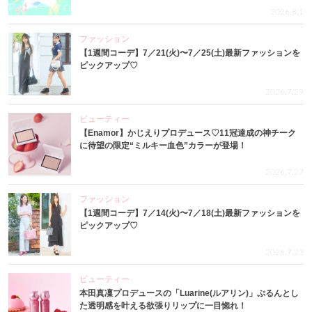
2026.8.1
ファッション
【1週間コーデ】7／21(火)〜7／25(土)最新ファッションを
ピックアップ♡
2026.7.29
ビューティー
【Enamor】かじえりプロデュース♡11冠達成の神チーク
に待望の限定“ミルキー血色”カラーが登場！
2026.7.27
ファッション
【1週間コーデ】7／14(火)〜7／18(土)最新ファッションを
ピックアップ♡
2026.7.23
ビューティー
本田真凜プロデュースの「Luarine(ルアリン)」ぷるんとし
た透明感を叶える欲張りリップに一目惚れ！