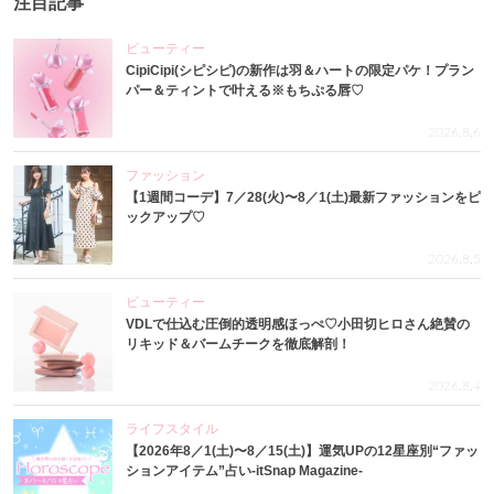
注目記事
ビューティー
CipiCipi(シピシピ)の新作は羽＆ハートの限定パケ！プラン
パー＆ティントで叶える※もちぷる唇♡
2026.8.6
ファッション
【1週間コーデ】7／28(火)〜8／1(土)最新ファッションをピ
ックアップ♡
2026.8.5
ビューティー
VDLで仕込む圧倒的透明感ほっぺ♡小田切ヒロさん絶賛の
リキッド＆バームチークを徹底解剖！
2026.8.4
ライフスタイル
【2026年8／1(土)〜8／15(土)】運気UPの12星座別“ファッ
ションアイテム”占い-itSnap Magazine-