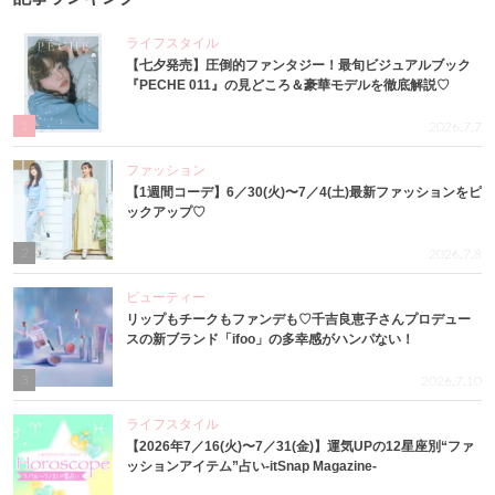
ライフスタイル
【七夕発売】圧倒的ファンタジー！最旬ビジュアルブック
『PECHE 011』の見どころ＆豪華モデルを徹底解説♡
1
2026.7.7
ファッション
【1週間コーデ】6／30(火)〜7／4(土)最新ファッションをピ
ックアップ♡
2
2026.7.8
ビューティー
リップもチークもファンデも♡千吉良恵子さんプロデュー
スの新ブランド「ifoo」の多幸感がハンパない！
3
2026.7.10
ライフスタイル
【2026年7／16(火)〜7／31(金)】運気UPの12星座別“ファ
ッションアイテム”占い-itSnap Magazine-