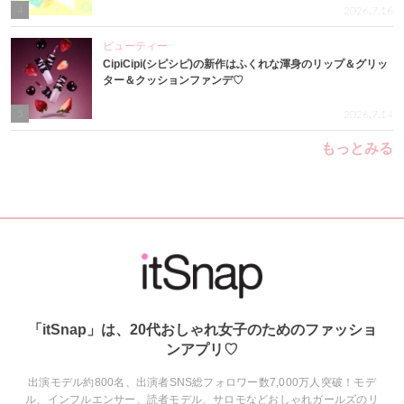
4
2026.7.16
ビューティー
CipiCipi(シピシピ)の新作はふくれな渾身のリップ＆グリッ
ター＆クッションファンデ♡
5
2026.7.14
もっとみる
「itSnap」は、20代おしゃれ女子のためのファッショ
ンアプリ♡
出演モデル約800名、出演者SNS総フォロワー数7,000万人突破！モデ
ル、インフルエンサー、読者モデル、サロモなどおしゃれガールズのリ