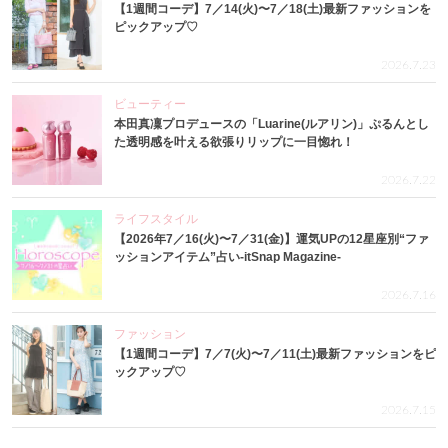
【1週間コーデ】7／14(火)〜7／18(土)最新ファッションを
ピックアップ♡
2026.7.23
ビューティー
本田真凜プロデュースの「Luarine(ルアリン)」ぷるんとし
た透明感を叶える欲張りリップに一目惚れ！
2026.7.22
ライフスタイル
【2026年7／16(火)〜7／31(金)】運気UPの12星座別“ファ
ッションアイテム”占い-itSnap Magazine-
2026.7.16
ファッション
【1週間コーデ】7／7(火)〜7／11(土)最新ファッションをピ
ックアップ♡
2026.7.15