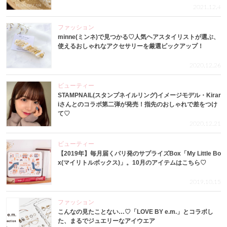
2021.12.4
ファッション
minne(ミンネ)で見つかる♡人気ヘアスタイリストが選ぶ、
使えるおしゃれなアクセサリーを厳選ピックアップ！
2020.12.26
ビューティー
STAMPNAIL(スタンプネイルリング)イメージモデル・Kirar
iさんとのコラボ第二弾が発売！指先のおしゃれで差をつけ
て♡
2020.12.21
ビューティー
【2019年】毎月届くパリ発のサプライズBox「My Little Bo
x(マイリトルボックス)」。10月のアイテムはこちら♡
2019.10.15
ファッション
こんなの見たことない…♡「LOVE BY e.m.」とコラボし
た、まるでジュエリーなアイウエア