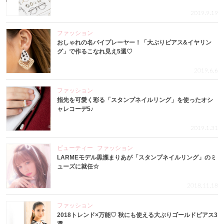
2019.9.19
ファッション
おしゃれの名バイプレーヤー！「大ぶりピアス&イヤリン
グ」で作るこなれ見え5選♡
2019.6.6
ファッション
指先を可愛く彩る「スタンプネイルリング」を使ったオシ
ャレコーデ5♪
2019.1.31
ビューティー
ファッション
LARMEモデル黒瀧まりあが「スタンプネイルリング」のミ
ューズに就任☆
2018.11.18
ファッション
2018トレンド×万能♡ 秋にも使える大ぶりゴールドピアス3