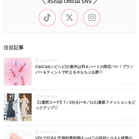
＼ itSnap Official SNS ／
注目記事
ビューティー
CipiCipi(シピシピ)の新作は羽＆ハートの限定パケ！プラン
パー＆ティントで叶える※もちぷる唇♡
2026.8.6
ファッション
【1週間コーデ】7／28(火)〜8／1(土)最新ファッションをピ
ックアップ♡
2026.8.5
ビューティー
VDLで仕込む圧倒的透明感ほっぺ♡小田切ヒロさん絶賛の