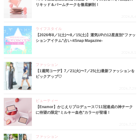
リキッド＆バームチークを徹底解剖！
2026.8.4
ライフスタイル
【2026年8／1(土)〜8／15(土)】運気UPの12星座別“ファッ
ションアイテム”占い-itSnap Magazine-
2026.8.1
ファッション
【1週間コーデ】7／21(火)〜7／25(土)最新ファッションを
ピックアップ♡
2026.7.29
ビューティー
【Enamor】かじえりプロデュース♡11冠達成の神チーク
に待望の限定“ミルキー血色”カラーが登場！
2026.7.27
ファッション