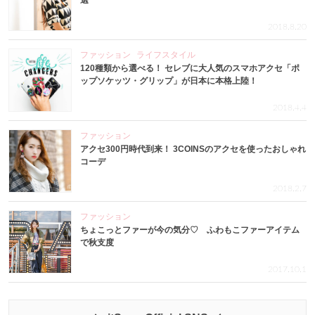
選
2018.8.20
ファッション
ライフスタイル
120種類から選べる！ セレブに大人気のスマホアクセ「ポ
ップソケッツ・グリップ」が日本に本格上陸！
2018.4.4
ファッション
アクセ300円時代到来！ 3COINSのアクセを使ったおしゃれ
コーデ
2018.2.7
ファッション
ちょこっとファーが今の気分♡ ふわもこファーアイテム
で秋支度
2017.10.1