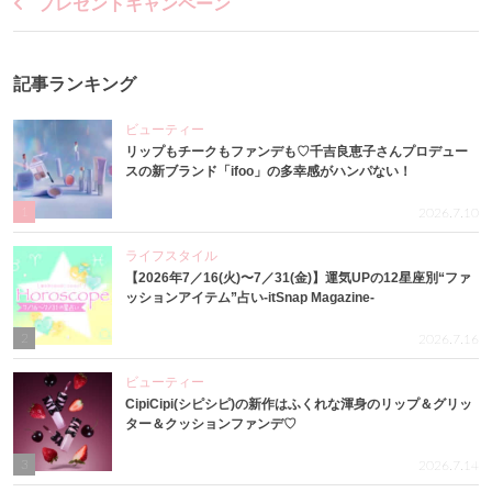
プレゼントキャンペーン
記事ランキング
ビューティー
リップもチークもファンデも♡千吉良恵子さんプロデュー
スの新ブランド「ifoo」の多幸感がハンパない！
1
2026.7.10
ライフスタイル
【2026年7／16(火)〜7／31(金)】運気UPの12星座別“ファ
ッションアイテム”占い-itSnap Magazine-
2
2026.7.16
ビューティー
CipiCipi(シピシピ)の新作はふくれな渾身のリップ＆グリッ
ター＆クッションファンデ♡
3
2026.7.14