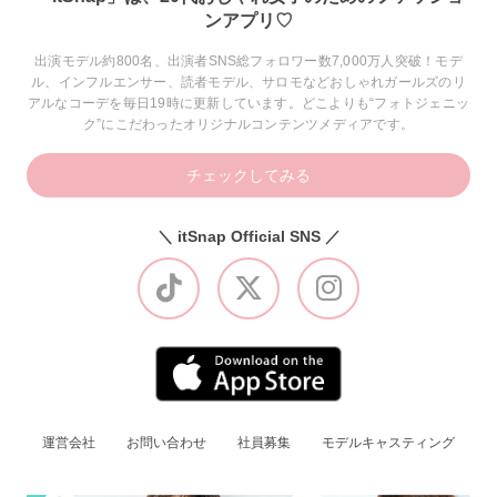
ンアプリ♡
出演モデル約800名、出演者SNS総フォロワー数7,000万人突破！モデ
ル、インフルエンサー、読者モデル、サロモなどおしゃれガールズのリ
アルなコーデを毎日19時に更新しています。どこよりも“フォトジェニッ
ク”にこだわったオリジナルコンテンツメディアです。
チェックしてみる
＼ itSnap Official SNS ／
運営会社
お問い合わせ
社員募集
モデルキャスティング