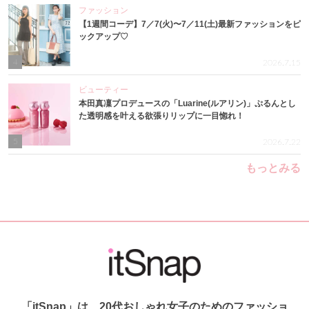
ファッション
【1週間コーデ】7／7(火)〜7／11(土)最新ファッションをピ
ックアップ♡
4
2026.7.15
ビューティー
本田真凜プロデュースの「Luarine(ルアリン)」ぷるんとし
た透明感を叶える欲張りリップに一目惚れ！
5
2026.7.22
もっとみる
「itSnap」は、20代おしゃれ女子のためのファッショ