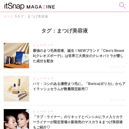
ホーム
タグ：まつげ美容液
タグ：まつげ美容液
ビューティー
最強のまつ毛美容液、誕生！NEWブランド「Cleo’s Beaut
é(クレオズボーテ)」は世界三大美女のクレオパトラが愛し
た成分を配合
2022.6.18
ビューティー
ハリ・コシのある濃密まつ毛に。「Borica(ボリカ)」からア
イラッシュセラムが数量限定販売♡
2022.5.30
ビューティー
「ラブ・ライナー」のリキッドとペンシルにラメ入りカラ
ーライナーが限定登場☆新発売のマスカラ＆まつげ美容液
もご紹介♡