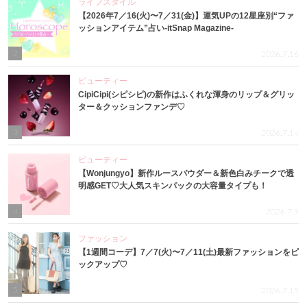
ライフスタイル
【2026年7／16(火)〜7／31(金)】運気UPの12星座別“ファ
ッションアイテム”占い-itSnap Magazine-
2
2026.7.16
ビューティー
CipiCipi(シピシピ)の新作はふくれな渾身のリップ＆グリッ
ター＆クッションファンデ♡
3
2026.7.14
ビューティー
【Wonjungyo】新作ルースパウダー＆新色白みチークで透
明感GET♡大人気スキンパックの大容量タイプも！
4
2026.7.9
ファッション
【1週間コーデ】7／7(火)〜7／11(土)最新ファッションをピ
ックアップ♡
5
2026.7.15