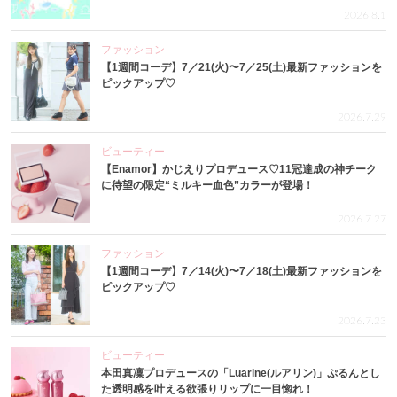
2026.8.1
ファッション
【1週間コーデ】7／21(火)〜7／25(土)最新ファッションを
ピックアップ♡
2026.7.29
ビューティー
【Enamor】かじえりプロデュース♡11冠達成の神チーク
に待望の限定“ミルキー血色”カラーが登場！
2026.7.27
ファッション
【1週間コーデ】7／14(火)〜7／18(土)最新ファッションを
ピックアップ♡
2026.7.23
ビューティー
本田真凜プロデュースの「Luarine(ルアリン)」ぷるんとし
た透明感を叶える欲張りリップに一目惚れ！