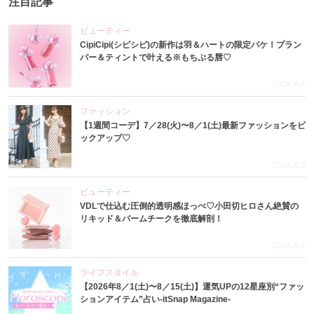
注目記事
ビューティー
CipiCipi(シピシピ)の新作は羽＆ハートの限定パケ！プラン
パー＆ティントで叶える※もちぷる唇♡
2026.8.6
ファッション
【1週間コーデ】7／28(火)〜8／1(土)最新ファッションをピ
ックアップ♡
2026.8.5
ビューティー
VDLで仕込む圧倒的透明感ほっぺ♡小田切ヒロさん絶賛の
リキッド＆バームチークを徹底解剖！
2026.8.4
ライフスタイル
【2026年8／1(土)〜8／15(土)】運気UPの12星座別“ファッ
ションアイテム”占い-itSnap Magazine-