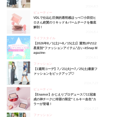
2026.8.5
ビューティー
VDLで仕込む圧倒的透明感ほっぺ♡小田切ヒ
ロさん絶賛のリキッド＆バームチークを徹底
解剖！
2026.8.4
ライフスタイル
【2026年8／1(土)〜8／15(土)】運気UPの12
星座別“ファッションアイテム”占い-itSnap M
agazine-
2026.8.1
ファッション
【1週間コーデ】7／21(火)〜7／25(土)最新フ
ァッションをピックアップ♡
2026.7.29
ビューティー
【Enamor】かじえりプロデュース♡11冠達
成の神チークに待望の限定“ミルキー血色”カ
ラーが登場！
2026.7.27
ファッション