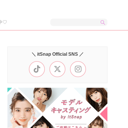
中♡
＼ itSnap Official SNS ／