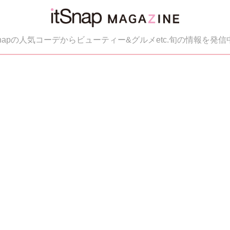
tSnapの人気コーデからビューティー&グルメetc.旬の情報を発信