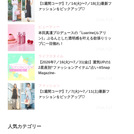
【1週間コーデ】7／14(火)〜7／18(土)最新フ
ァッションをピックアップ♡
2026.7.23
ビューティー
本田真凜プロデュースの「Luarine(ルアリ
ン)」ぷるんとした透明感を叶える欲張りリッ
プに一目惚れ！
2026.7.22
ライフスタイル
【2026年7／16(火)〜7／31(金)】運気UPの1
2星座別“ファッションアイテム”占い-itSnap
Magazine-
2026.7.16
ファッション
【1週間コーデ】7／7(火)〜7／11(土)最新フ
ァッションをピックアップ♡
2026.7.15
人気カテゴリー