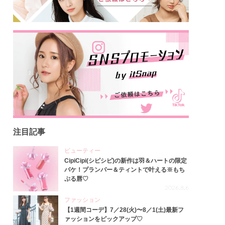
注目記事
ビューティー
CipiCipi(シピシピ)の新作は羽＆ハートの限定
パケ！プランパー＆ティントで叶える※もち
ぷる唇♡
2026.8.6
ファッション
【1週間コーデ】7／28(火)〜8／1(土)最新フ
ァッションをピックアップ♡