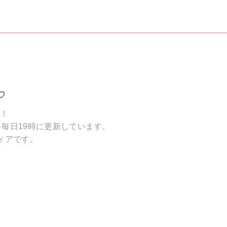
♡
破！
毎日19時に更新しています。
ィアです。