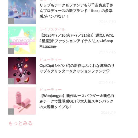
リップもチークもファンデも♡千吉良恵子さ
んプロデュースの新ブランド「ifoo」の多幸
感がハンパない！
2
2026.7.10
ライフスタイル
【2026年7／16(火)〜7／31(金)】運気UPの1
2星座別“ファッションアイテム”占い-itSnap
Magazine-
3
2026.7.16
ビューティー
CipiCipi(シピシピ)の新作はふくれな渾身のリ
ップ＆グリッター＆クッションファンデ♡
4
2026.7.14
ビューティー
【Wonjungyo】新作ルースパウダー＆新色白
みチークで透明感GET♡大人気スキンパック
の大容量タイプも！
5
2026.7.9
もっとみる